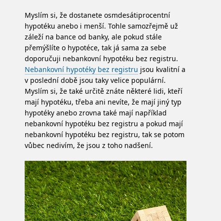
Myslím si, že dostanete osmdesátiprocentní
hypotéku anebo i menší. Tohle samozřejmě už
záleží na bance od banky, ale pokud stále
přemýšlíte o hypotéce, tak já sama za sebe
doporučuji nebankovní hypotéku bez registru.
Nebankovní hypotéky bez registru
jsou kvalitní a
v poslední době jsou taky velice populární.
Myslím si, že také určitě znáte některé lidi, kteří
mají hypotéku, třeba ani nevíte, že mají jiný typ
hypotéky anebo zrovna také mají například
nebankovní hypotéku bez registru a pokud mají
nebankovní hypotéku bez registru, tak se potom
vůbec nedivím, že jsou z toho nadšení.