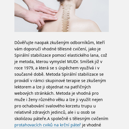
Důvěřujte naopak zkušeným odborníkům, kteří
vám doporučí vhodné tělesné cvičení, jako je
Spirální stabilizace pomocí elastického lana, což
je metoda, kterou vymyslel MUDr. Smíšek již v
roce 1979, a která se s úspěchem využívá i v
současné době. Metoda Spirální stabilizace se
provádí v rámci skupinové terapie se zkušeným
lektorem a lze ji objednat na patřičných
webových stránkách. Metoda je vhodná pro
muže i ženy různého věku a lze ji využít nejen
pro ochabování svalového korzetu trupu u
relativně zdravých jedinců, ale i u osob se
skoliózou páteře.
A společně s tělesným cvičením
protahovacích cviků na krční páteř
je vhodné