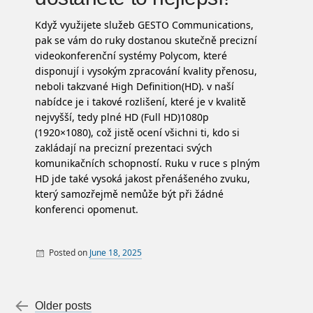
Když využijete služeb GESTO Communications,
pak se vám do ruky dostanou skutečně precizní
videokonferenční systémy Polycom, které
disponují i vysokým zpracování kvality přenosu,
neboli takzvané High Definition(HD). v naší
nabídce je i takové rozlišení, které je v kvalitě
nejvyšší, tedy plné HD (Full HD)1080p
(1920×1080), což jistě ocení všichni ti, kdo si
zakládají na precizní prezentaci svých
komunikačních schopností. Ruku v ruce s plným
HD jde také vysoká jakost přenášeného zvuku,
který samozřejmě nemůže být při žádné
konferenci opomenut.
Posted on
June 18, 2025
By
Post navigation
←
Older posts