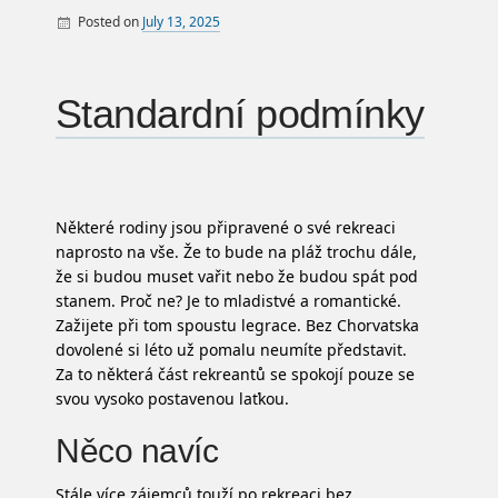
Posted on
July 13, 2025
By
Standardní podmínky
Některé rodiny jsou připravené o své rekreaci
naprosto na vše. Že to bude na pláž trochu dále,
že si budou muset vařit nebo že budou spát pod
stanem. Proč ne? Je to mladistvé a romantické.
Zažijete při tom spoustu legrace. Bez
Chorvatska
dovolené
si léto už pomalu neumíte představit.
Za to některá část rekreantů se spokojí pouze se
svou vysoko postavenou laťkou.
Něco navíc
Stále více zájemců touží po rekreaci bez