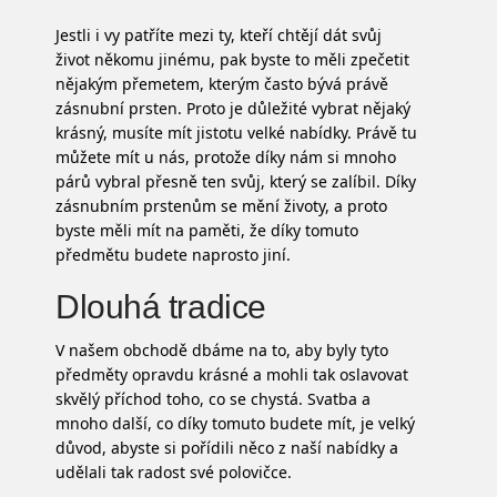
Jestli i vy patříte mezi ty, kteří chtějí dát svůj
život někomu jinému, pak byste to měli zpečetit
nějakým přemetem, kterým často bývá právě
zásnubní prsten. Proto je důležité vybrat nějaký
krásný, musíte mít jistotu velké nabídky. Právě tu
můžete mít u nás, protože díky nám si mnoho
párů vybral přesně ten svůj, který se zalíbil. Díky
zásnubním prstenům
se mění životy, a proto
byste měli mít na paměti, že díky tomuto
předmětu budete naprosto jiní.
Dlouhá tradice
V našem obchodě dbáme na to, aby byly tyto
předměty opravdu krásné a mohli tak oslavovat
skvělý příchod toho, co se chystá. Svatba a
mnoho další, co díky tomuto budete mít, je velký
důvod, abyste si pořídili něco z naší nabídky a
udělali tak radost své polovičce.