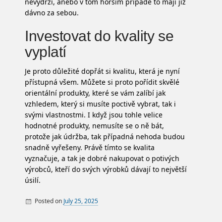
nevydrží, anebo v tom horším případě to mají již
dávno za sebou.
Investovat do kvality se
vyplatí
Je proto důležité dopřát si kvalitu, která je nyní
přístupná všem. Můžete si proto pořídit skvělé
orientální produkty, které se vám zalíbí jak
vzhledem, který si musíte poctivě vybrat, tak i
svými vlastnostmi. I když jsou tohle velice
hodnotné produkty, nemusíte se o ně bát,
protože jak údržba, tak případná nehoda budou
snadně vyřešeny. Právě tímto se kvalita
vyznačuje, a tak je dobré nakupovat o potivých
výrobců, kteří do svých výrobků dávají to největší
úsilí.
Posted on
July 25, 2025
By