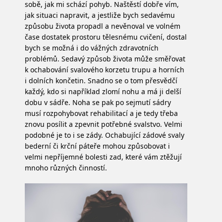
sobě, jak mi schází pohyb. Naštěstí dobře vím,
jak situaci napravit, a jestliže bych sedavému
způsobu života propadl a nevěnoval ve volném
čase dostatek prostoru tělesnému cvičení, dostal
bych se možná i do vážných zdravotních
problémů.
Sedavý způsob života může směřovat
k ochabování svalového korzetu trupu a horních
i dolních končetin. Snadno se o tom přesvědčí
každý, kdo si například zlomí nohu a má ji delší
dobu v sádře. Noha se pak po sejmutí sádry
musí rozpohybovat rehabilitací a je tedy třeba
znovu posílit a zpevnit potřebné svalstvo. Velmi
podobné je to i se zády. Ochabující zádové svaly
bederní či krční páteře mohou způsobovat i
velmi nepříjemné bolesti zad, které vám ztěžují
mnoho různých činností.