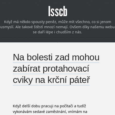
Isscb
Když má někdo spousty peněz, může mít všechno, co si jenom
usmyslí. Ale takové štěstí mnozí nemají. Ovšem díky našemu webu
se daří lépe i chudším z nás.
Na bolesti zad mohou
zabírat protahovací
cviky na krční páteř
Když delší dobu pracuji na počítači a tudíž
vykonávám sedavé zaměstnání, vnímám na