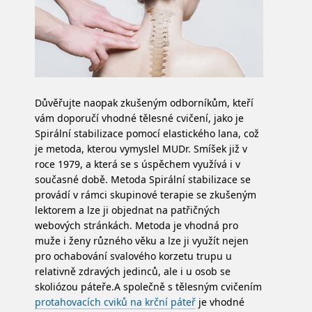
Důvěřujte naopak zkušeným odborníkům, kteří
vám doporučí vhodné tělesné cvičení, jako je
Spirální stabilizace pomocí elastického lana, což
je metoda, kterou vymyslel MUDr. Smíšek již v
roce 1979, a která se s úspěchem využívá i v
současné době. Metoda Spirální stabilizace se
provádí v rámci skupinové terapie se zkušeným
lektorem a lze ji objednat na patřičných
webových stránkách. Metoda je vhodná pro
muže i ženy různého věku a lze ji využít nejen
pro ochabování svalového korzetu trupu u
relativně zdravých jedinců, ale i u osob se
skoliózou páteře.
A společně s tělesným cvičením
protahovacích cviků na krční páteř
je vhodné