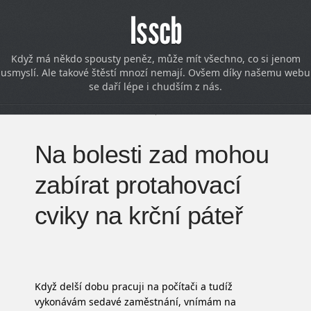
Isscb
Když má někdo spousty peněz, může mít všechno, co si jenom
usmyslí. Ale takové štěstí mnozí nemají. Ovšem díky našemu webu
se daří lépe i chudším z nás.
Na bolesti zad mohou
zabírat protahovací
cviky na krční páteř
Když delší dobu pracuji na počítači a tudíž
vykonávám sedavé zaměstnání, vnímám na