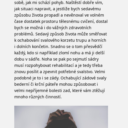
sobě, jak mi schází pohyb. Naštěstí dobře vím,
jak situaci napravit, a jestliže bych sedavému
způsobu života propadl a nevěnoval ve volném
čase dostatek prostoru tělesnému cvičení, dostal
bych se možná i do vážných zdravotních
problémů.
Sedavý způsob života může směřovat
k ochabování svalového korzetu trupu a horních
i dolních končetin. Snadno se o tom přesvědčí
každý, kdo si například zlomí nohu a má ji delší
dobu v sádře. Noha se pak po sejmutí sádry
musí rozpohybovat rehabilitací a je tedy třeba
znovu posílit a zpevnit potřebné svalstvo. Velmi
podobné je to i se zády. Ochabující zádové svaly
bederní či krční páteře mohou způsobovat i
velmi nepříjemné bolesti zad, které vám ztěžují
mnoho různých činností.