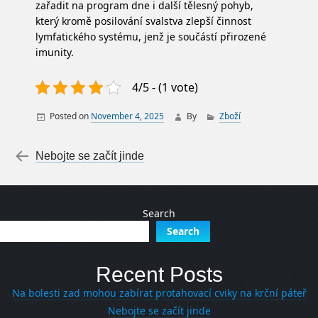
zařadit na program dne i další tělesný pohyb,
který kromě posilování svalstva zlepší činnost
lymfatického systému, jenž je součástí přirozené
imunity.
4/5 - (1 vote)
Posted on
November 4, 2025
By
Zboží
Post navigation
←
Nebojte se začít jinde
Search
Search
Recent Posts
Na bolesti zad mohou zabírat protahovací cviky na krční páteř
Nebojte se začít jinde