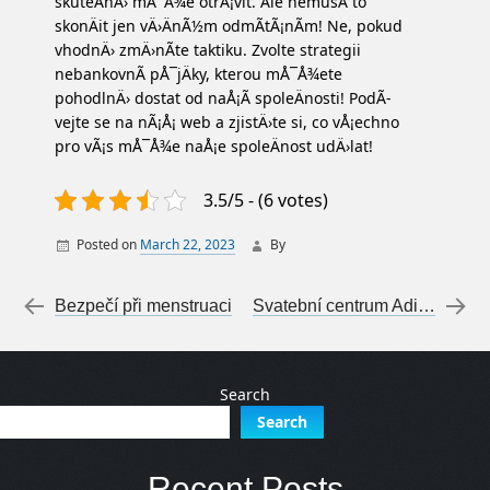
skuteÄnÄ› mÅ¯Å¾e otrÃ¡vit. Ale nemusÃ­ to
skonÄit jen vÄ›ÄnÃ½m odmÃ­tÃ¡nÃ­m! Ne, pokud
vhodnÄ› zmÄ›nÃ­te taktiku. Zvolte strategii
nebankovnÃ­ pÅ¯jÄky, kterou mÅ¯Å¾ete
pohodlnÄ› dostat od naÅ¡Ã­ spoleÄnosti! PodÃ­
vejte se na nÃ¡Å¡ web a zjistÄ›te si, co vÅ¡echno
pro vÃ¡s mÅ¯Å¾e naÅ¡e spoleÄnost udÄ›lat!
3.5/5 - (6 votes)
Posted on
March 22, 2023
By
Post navigation
←
Bezpečí při menstruaci
Svatební centrum Adina s nabídkou svatebních i společenských šatů je tu!
Search
Search
Recent Posts