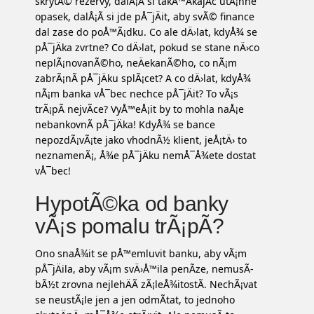
skrytÃ© rezervy, dalÅ¡Ã­ si takÅ™Ã­kajÃ­c utÃ¡hne
opasek, dalÅ¡Ã­ si jde pÅ¯jÄit, aby svÃ© finance
dal zase do poÅ™Ã¡dku. Co ale dÄ›lat, kdyÅ¾ se
pÅ¯jÄka zvrtne? Co dÄ›lat, pokud se stane nÄ›co
neplÃ¡novanÃ©ho, neÄekanÃ©ho, co nÃ¡m
zabrÃ¡nÃ­ pÅ¯jÄku splÃ¡cet? A co dÄ›lat, kdyÅ¾
nÃ¡m banka vÅ¯bec nechce pÅ¯jÄit? To vÃ¡s
trÃ¡pÃ­ nejvÃ­ce? VyÅ™eÅ¡it by to mohla naÅ¡e
nebankovnÃ­ pÅ¯jÄka
! KdyÅ¾ se bance
nepozdÃ¡vÃ¡te jako vhodnÃ½ klient, jeÅ¡tÄ› to
neznamenÃ¡, Å¾e pÅ¯jÄku nemÅ¯Å¾ete dostat
vÅ¯bec!
HypotÃ©ka od banky
vÃ¡s pomalu trÃ¡pÃ­?
Ono snaÅ¾it se pÅ™emluvit banku, aby vÃ¡m
pÅ¯jÄila, aby vÃ¡m svÄ›Å™ila penÃ­ze, nemusÃ­
bÃ½t zrovna nejlehÄÃ­ zÃ¡leÅ¾itostÃ­. NechÃ¡vat
se neustÃ¡le jen a jen odmÃ­tat, to jednoho