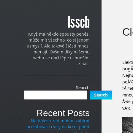
Isscb
Cl
Když má někdo spousty peněz,
může mít všechno, co si jenom
usmyslí. Ale takové štěstí mnozí
nemají. Ovšem díky našemu
webu se daří lépe i chudším
Elekt
z nás.
brigÃ
Nejho
poÅ¾a
Search
tÅ™eb
mnou 
Search
Å¾e j
vÄ›c,
Recent Posts
Na bolesti zad mohou zabírat
protahovací cviky na krční páteř