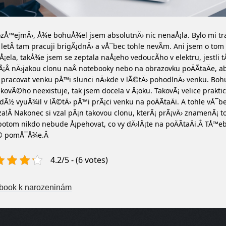
Å™ejmÄ›, Å¾e bohuÅ¾el jsem absolutnÄ› nic nenaÅ¡la. Bylo mi tr
 letÂ tam pracuji brigÃ¡dnÄ› a vÅ¯bec tohle nevÃ­m. Ani jsem o tom
Å¡ela, takÅ¾e jsem se zeptala naÅ¡eho vedoucÃ­ho v elektru, jestli
¡Â nÄ›jakou clonu naÂ notebooky nebo na obrazovku poÄÃ­taÄe, ab
pracovat venku pÅ™i slunci nÄ›kde v lÃ©tÄ› pohodlnÄ› venku. Bo
akovÃ©ho neexistuje, tak jsem docela v Å¡oku. TakovÃ¡ velice praktic
Ã½ vyuÅ¾il v lÃ©tÄ› pÅ™i prÃ¡ci venku na poÄÃ­taÄi. A tohle vÅ¯be
a!Â Nakonec si vzal pÃ¡n takovou clonu, kterÃ¡ prÃ¡vÄ› znamenÃ¡ t
potom nikdo nebude Å¡pehovat, co vy dÄ›lÃ¡te na poÄÃ­taÄi.Â TÅ™e
© pomÅ¯Å¾e.Â
4.2/5 - (6 votes)
st navigation
book k narozeninám