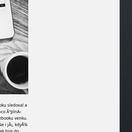
oku sledoval a
›co ÃºplnÄ›
tebooku venku.
e i jÃ¡, kdyÅ¾
ak bije do