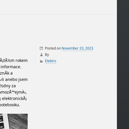
Posted on
November 23, 2023
By
 pÃ¡tÃ½m rokem
Elektro
 informace.
znÃ­k a
›li anebo jsem
Ã½dny za
 SamozÅ™ejmÄ›,
¡ elektronickÃ¡
 notebooku.