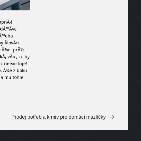
apnÄ›!
 dÅ™Ã­ve
 tÅ™eba
y ÄlovÄ›k
huÅ¾el prÃ½
kÃ¡ vÄ›c, co by
c neexistuje!
o, Å¾e z boku
ba mu tohle
Prodej potřeb a krmiv pro domácí mazlíčky
→