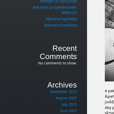
Nebojte se začít jinde
Bohatství prostřednictvím
koberce?
Výhodné hypotéky
Jedinečná možnost
Recent
Comments
No comments to show.
Archives
A pak
November 2025
Å¡peh
August 2025
jinÃ©
July 2025
Aby p
June 2025
tÅ™eb