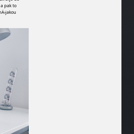
a pak to
 nÄ›jakou