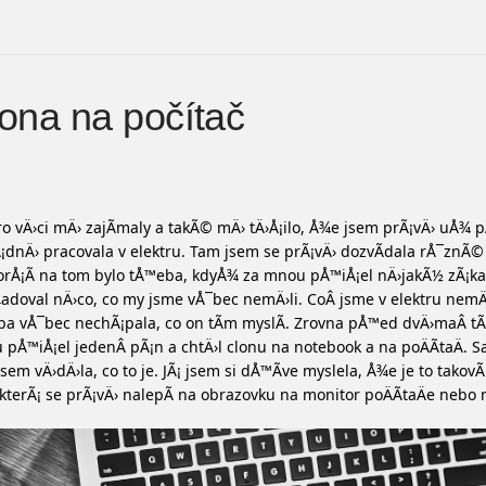
ona na počítač
ro vÄ›ci mÄ› zajÃ­maly a takÃ© mÄ› tÄ›Å¡ilo, Å¾e jsem prÃ¡vÄ› uÅ¾
¡dnÄ› pracovala v elektru. Tam jsem se prÃ¡vÄ› dozvÃ­dala rÅ¯znÃ©
rÅ¡Ã­ na tom bylo tÅ™eba, kdyÅ¾ za mnou pÅ™iÅ¡el nÄ›jakÃ½ zÃ¡ka
doval nÄ›co, co my jsme vÅ¯bec nemÄ›li. CoÂ jsme v elektru nemÄ
a vÅ¯bec nechÃ¡pala, co on tÃ­m myslÃ­. Zrovna pÅ™ed dvÄ›maÂ t
pÅ™iÅ¡el jedenÂ pÃ¡n a chtÄ›l clonu na notebook a na poÄÃ­taÄ.
sem vÄ›dÄ›la, co to je. JÃ¡ jsem si dÅ™Ã­ve myslela, Å¾e je to takovÃ
 kterÃ¡ se prÃ¡vÄ› nalepÃ­ na obrazovku na monitor poÄÃ­taÄe nebo