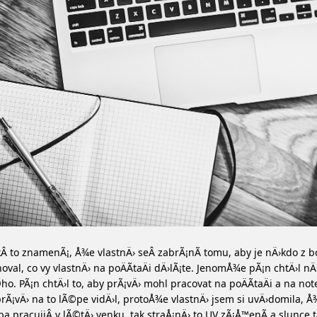
Â to znamenÃ¡, Å¾e vlastnÄ› seÂ zabrÃ¡nÃ­ tomu, aby je nÄ›kdo z b
oval, co vy vlastnÄ› na poÄÃ­taÄi dÄ›lÃ¡te. JenomÅ¾e pÃ¡n chtÄ›l nÄ
ho. PÃ¡n chtÄ›l to, aby prÃ¡vÄ› mohl pracovat na poÄÃ­taÄi a na no
rÃ¡vÄ› na to lÃ©pe vidÄ›l, protoÅ¾e vlastnÄ› jsem si uvÄ›domila, Å¾
a pracujiÂ v lÃ©tÄ› venku, tak straÅ¡nÄ› to UV zÃ¡Å™enÃ­ a slunce t