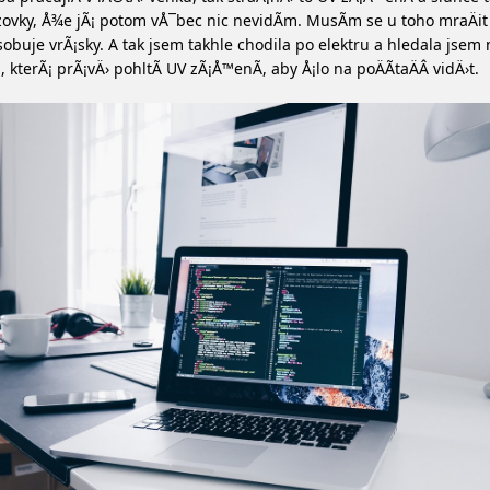
ovky, Å¾e jÃ¡ potom vÅ¯bec nic nevidÃ­m. MusÃ­m se u toho mraÄit 
obuje vrÃ¡sky. A tak jsem takhle chodila po elektru a hledala jsem
, kterÃ¡ prÃ¡vÄ› pohltÃ­ UV zÃ¡Å™enÃ­, aby Å¡lo na poÄÃ­taÄÂ vidÄ›t.