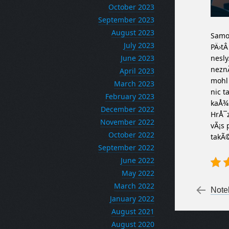
October 2023
September 2023
August 2023
Samoz
July 2023
PÄ›tÂ
nesly
June 2023
neznÃ
April 2023
mohl 
March 2023
nic t
February 2023
kaÅ¾d
December 2022
HrÅ¯z
November 2022
vÃ¡s 
October 2022
takÃ
September 2022
June 2022
May 2022
March 2022
Po
←
Note
January 2022
August 2021
August 2020