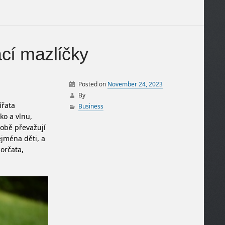
cí mazlíčky
Posted on
November 24, 2023
By
ířata
Business
ko a vlnu,
době převažují
ejména děti, a
morčata,