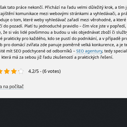
šak tato práce nekončí. Přichází na řadu velmi důležitý krok, a tím 
zajištění komunikace mezi webovými stránkami a vyhledávači, a pr
duje o tom, které weby vyhledávač zařadí mezi věrohodné, a kter
čí do pozadí. Platí tu jednoduché pravidlo – čím více jste v popředí, 
, že si vás lidé povšimnou a budou u vás objednávat zboží či služby
vé prakticky pro každého, kdo se pustí do podnikání, a v případě pr
b pro domácí zvířata zde panuje poměrně velká konkurence, a je t
žité mít SEO podchycené od odborníků –
SEO agentury
, tedy speci
, která má za sebou již řadu zkušeností a praktických řešení.
4.2/5 - (6 votes)
st navigation
a na počítač