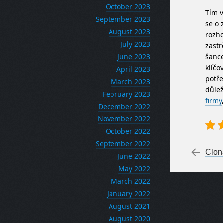
October 2023
Tím v
September 2023
se o 
August 2023
rozho
July 2023
zastr
June 2023
šance
klíčo
April 2023
potře
March 2023
důle
February 2023
firmy
December 2022
November 2022
October 2022
September 2022
Po
←
Clon
June 2022
May 2022
March 2022
January 2022
August 2021
August 2020