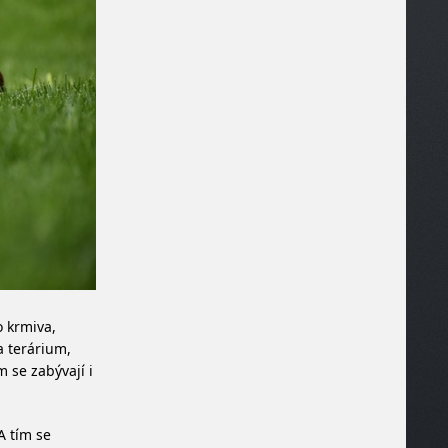
o krmiva,
ka terárium,
m se zabývají i
A tím se