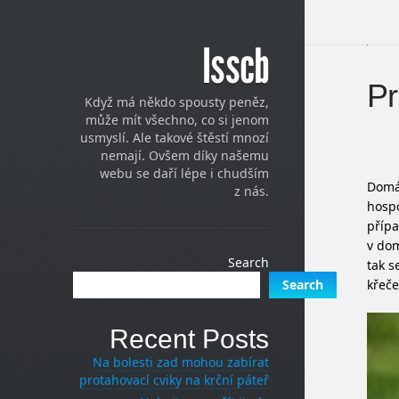
Isscb
Pr
Když má někdo spousty peněz,
může mít všechno, co si jenom
usmyslí. Ale takové štěstí mnozí
nemají. Ovšem díky našemu
webu se daří lépe i chudším
Domác
z nás.
hospo
přípa
v dom
Search
tak s
křeče
Search
Recent Posts
Na bolesti zad mohou zabírat
protahovací cviky na krční páteř