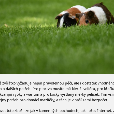
 zvířátko vyžaduje nejen pravidelnou péči, ale i dostatek vhodnéh
va a dalších potřeb. Pro ptactvo musíte mít klec či voliéru, pro křeč
kvarijní rybky akvárium a pro kočky vystlaný měkký pelíšek. Tím vší
jny potřeb pro domácí mazlíčky, a těch je v naší zemi bezpočet.
vat toto zboží lze jak v kamenných obchodech, tak i přes Internet. 