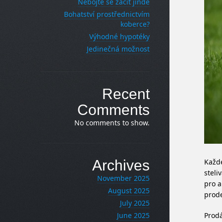
Nebojte se začít jinde
Bohatství prostřednictvím
koberce?
Výhodné hypotéky
Jedinečná možnost
Recent
Comments
No comments to show.
Každé
Archives
steli
November 2025
pro a
August 2025
prode
July 2025
Prodá
June 2025