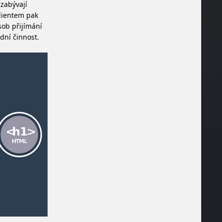
zabývají
klientem pak
sob přijímání
dní činnost.