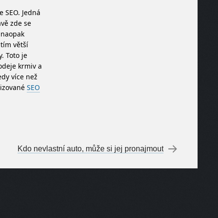
je SEO. Jedná
ávě zde se
é naopak
tím větší
. Toto je
odeje krmiv a
edy více než
alizované
SEO
Kdo nevlastní auto, může si jej pronajmout
→