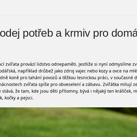
odej potřeb a krmiv pro domá
í zvířata provází lidstvo odnepaměti. Jestliže si nyní odmyslíme zv
dářská, například drůbež jako zdroj vajec nebo kozy a ovce na mlé
dně koně pro tahání povozů a těžkou lesnickou práci, v současné 
ácnostech zvířata spíše pro obveselení a zábavu. Zvířátka milují z
e stává, že tam, kde jsou děti přítomny, bývá i nějaký ten králíček, 
k, kočky a pejsci.