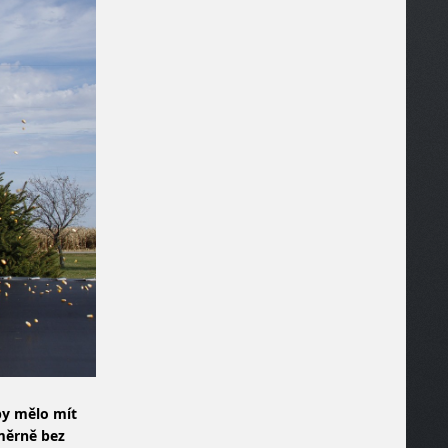
by mělo mít
oměrně bez