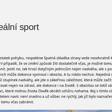
eální sport
tatek pohybu, respektive špatná skladba stravy vede neodvratně k
 V případě, že se změní způsob žití dostatečně včas, je možné tomu
nit. Jestli ne, tak hrozí dotyčným jedincům nejen nadváha, ale s 
 nich může doko
nce vyvinout i obezita. A tu nikdo nechce. Nejedná 
ší stupínek nadváhy, ale jde o zákeřnou záležitost, která může začít
ovat nejen na zdraví, ale dokonce i na životě. S obezitou se totiž v
i, které mohou života člověk obrátit vzhůru nohama. Boj s tímto 
telem navíc není snadno a už vůbec ne rychlý. Jak již bylo naznače
 tomu včas zabránit.