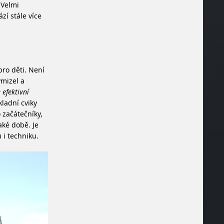
 Velmi
zí stále více
pro děti. Není
ymizel a
 efektivní
ákladní cviky
o začátečníky,
aké době. Je
 i techniku.