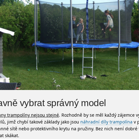
avně vybrat správný model
ny trampolíny nejsou stejné
. Rozhodně by se měl každý zájemce 
ů, jimž chybí takové základy jako jsou
náhradní díly trampolína
v 
nné sítě nebo protektivního krytu na pružiny. Bez nich není dobré
at skákat.