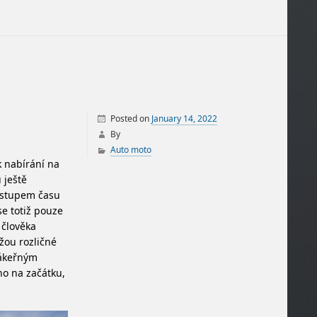
Posted on
January 14, 2022
By
Auto moto
 nabírání na
 ještě
postupem času
se totiž pouze
 člověka
ážou rozličné
zákeřným
no na začátku,