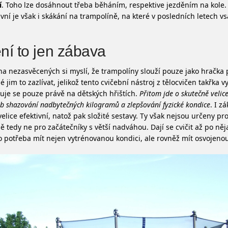
í
. Toho lze dosáhnout třeba běháním, respektive jezděním na kole.
ivní je však i skákání na trampolíně, na které v posledních letech vsá
ní to jen zábava
na nezasvěcených si myslí, že trampolíny slouží pouze jako hračka 
 jim to zazlívat, jelikož tento cvičební nástroj z tělocvičen takřka v
uje se pouze právě na dětských hřištích.
Přitom jde o skutečně velice
b shazování nadbytečných kilogramů a zlepšování fyzické kondice
. I z
velice efektivní, natož pak složité sestavy. Ty však nejsou určeny pr
ě tedy ne pro začátečníky s větší nadváhou. Dají se cvičit až po něj
o potřeba mít nejen vytrénovanou kondici, ale rovněž mít osvojenou