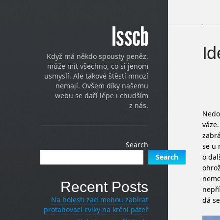
Isscb
Id
Když má někdo spousty peněz,
může mít všechno, co si jenom
usmyslí. Ale takové štěstí mnozí
nemají. Ovšem díky našemu
webu se daří lépe i chudším
z nás.
Nedos
váze.
zabrá
Search
se u
o dal
Search
ohrož
nemoc
Recent Posts
nepří
Na bolesti zad mohou zabírat
dá se
protahovací cviky na krční páteř