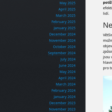
potíž
May 2025
efekt
April 2025
lidí.
March 2025
February 2025
Ne
January 2025
December 2024
Větši
November 2024
možné
objev
October 2024
způso
September 2024
jsou 
July 2024
hlavn
June 2024
pro t
May 2024
April 2024
March 2024
February 2024
January 2024
December 2023
November 2023