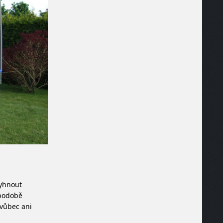
vyhnout
podobě
 vůbec ani