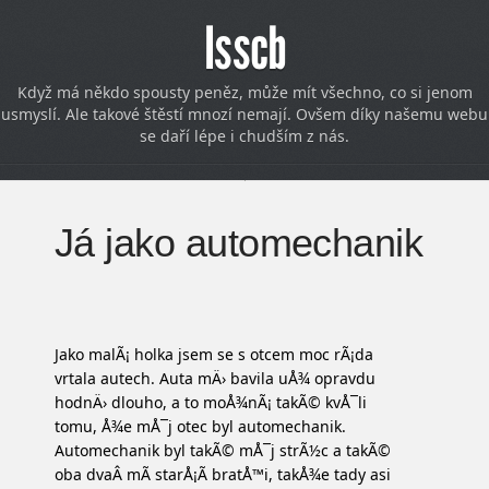
Isscb
Když má někdo spousty peněz, může mít všechno, co si jenom
usmyslí. Ale takové štěstí mnozí nemají. Ovšem díky našemu webu
se daří lépe i chudším z nás.
Já jako automechanik
Jako malÃ¡ holka jsem se s otcem moc rÃ¡da
vrtala autech. Auta mÄ› bavila uÅ¾ opravdu
hodnÄ› dlouho, a to moÅ¾nÃ¡ takÃ© kvÅ¯li
tomu, Å¾e mÅ¯j otec byl automechanik.
Automechanik byl takÃ© mÅ¯j strÃ½c a takÃ©
oba dvaÂ mÃ­ starÅ¡Ã­ bratÅ™i, takÅ¾e tady asi