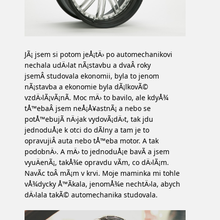
JÃ¡ jsem si potom jeÅ¡tÄ› po automechanikovi
nechala udÄ›lat nÃ¡stavbu a dvaÂ roky
jsemÂ studovala ekonomii, byla to jenom
nÃ¡stavba a ekonomie byla dÃ¡lkovÃ©
vzdÄ›lÃ¡vÃ¡nÃ­. Moc mÄ› to bavilo, ale kdyÅ¾
tÅ™ebaÂ jsem neÅ¡Å¥astnÃ¡ a nebo se
potÅ™ebujÃ­ nÄ›jak vydovÃ¡dÄ›t, tak jdu
jednoduÅ¡e k otci do dÃ­lny a tam je to
opravujiÂ auta nebo tÅ™eba motor. A tak
podobnÄ›. A mÄ› to jednoduÅ¡e bavÃ­ a jsem
vyuÄenÃ¡, takÅ¾e opravdu vÃ­m, co dÄ›lÃ¡m.
NavÃ­c toÂ mÃ¡m v krvi. Moje maminka mi tohle
vÅ¾dycky Å™Ã­kala, jenomÅ¾e nechtÄ›la, abych
dÄ›lala takÃ© automechanika studovala.