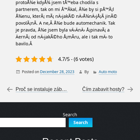
protoÅ¾e kdyÅ¾ jsem tÅ™eba chodila s
partnerem, tak on mi Å™Ã­kal, Å¾e by si pÅ™Ã¡l
Å¾enu, kterÃ¡ mÃ¡ nÄ›jakÃ© nÄ›Å¾nÄ›jÅ¡Ã­ jinÃ©
povolÃ¡nÃ­. A ne,Â Å¾e bude automechanik. Tak
je pravda, Å¾e jsem byla vÄ›ÄnÄ› Å¡pinavÃ¡ a
ÄernÃ¡ od nÄ›jakÃ©ho Å¡mÃ­ru, ale i tak mÄ› to
bavilo.Â
4.7/5 - (6 votes)
Posted on
December 28, 2023
By
Auto moto
Post navigation
←
Proč se instaluje zábradlí
Čím zabavit hosty?
→
Search
Search