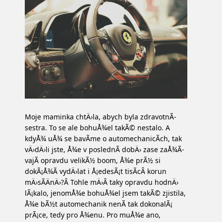
Moje maminka chtÄ›la, abych byla zdravotnÃ­
sestra. To se ale bohuÅ¾el takÃ© nestalo. A
kdyÅ¾ uÅ¾ se bavÃ­me o automechanicÃ­ch, tak
vÄ›dÄ›li jste, Å¾e v poslednÃ­ dobÄ› zase zaÅ¾Ã­
vajÃ­ opravdu velikÃ½ boom, Å¾e prÃ½ si
dokÃ¡Å¾Ã­ vydÄ›lat i Å¡edesÃ¡t tisÃ­cÂ korun
mÄ›sÃ­ÄnÄ›?Â Tohle mÄ›Â taky opravdu hodnÄ›
lÃ¡kalo, jenomÅ¾e bohuÅ¾el jsem takÃ© zjistila,
Å¾e bÃ½t automechanik nenÃ­ tak dokonalÃ¡
prÃ¡ce, tedy pro Å¾enu. Pro muÅ¾e ano,