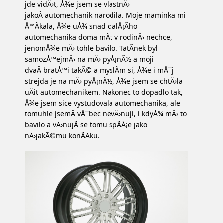
jde vidÄ›t, Å¾e jsem se vlastnÄ›
jakoÂ automechanik narodila. Moje maminka mi
Å™Ã­kala, Å¾e uÅ¾ snad dalÅ¡Ã­ho
automechanika doma mÃ­t v rodinÄ› nechce,
jenomÅ¾e mÄ› tohle bavilo. TatÃ­nek byl
samozÅ™ejmÄ› na mÄ› pyÅ¡nÃ½ a moji
dvaÂ bratÅ™i takÃ© a myslÃ­m si, Å¾e i mÅ¯j
strejda je na mÄ› pyÅ¡nÃ½, Å¾e jsem se chtÄ›la
uÄit automechanikem. Nakonec to dopadlo tak,
Å¾e jsem sice vystudovala automechanika, ale
tomuhle jsemÂ vÅ¯bec nevÄ›nuji, i kdyÅ¾ mÄ› to
bavilo a vÄ›nujÃ­ se tomu spÃ­Å¡e jako
nÄ›jakÃ©mu konÃ­Äku.