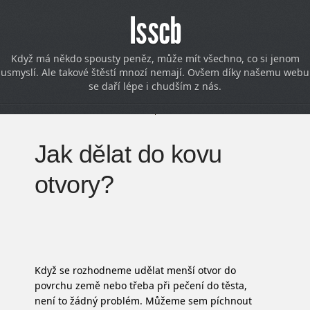
Isscb
Když má někdo spousty peněz, může mít všechno, co si jenom
usmyslí. Ale takové štěstí mnozí nemají. Ovšem díky našemu webu
se daří lépe i chudším z nás.
Jak dělat do kovu
otvory?
Když se rozhodneme udělat menší otvor do
povrchu země nebo třeba při pečení do těsta,
není to žádný problém. Můžeme sem píchnout