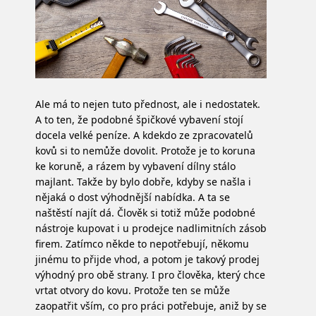
Ale má to nejen tuto přednost, ale i nedostatek.
A to ten, že podobné špičkové vybavení stojí
docela velké peníze. A kdekdo ze zpracovatelů
kovů si to nemůže dovolit. Protože je to koruna
ke koruně, a rázem by vybavení dílny stálo
majlant.
Takže by bylo dobře, kdyby se našla i
nějaká o dost výhodnější nabídka. A ta se
naštěstí najít dá. Člověk si totiž může podobné
nástroje kupovat i u prodejce nadlimitních zásob
firem. Zatímco někde to nepotřebují, někomu
jinému to přijde vhod, a potom je takový prodej
výhodný pro obě strany. I pro člověka, který chce
vrtat otvory do kovu. Protože ten se může
zaopatřit vším, co pro práci potřebuje, aniž by se