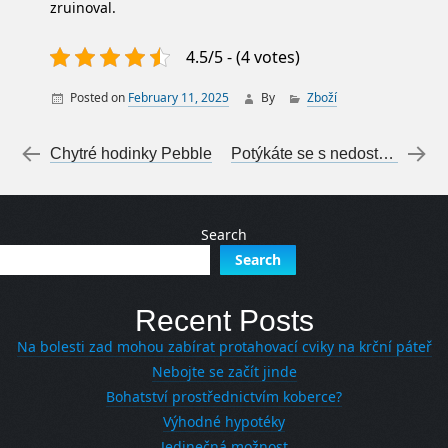
zruinoval.
4.5/5 - (4 votes)
Posted on
February 11, 2025
By
Zboží
Post navigation
←
Chytré hodinky Pebble
Potýkáte se s nedostatkem?
→
Search
Search
Recent Posts
Na bolesti zad mohou zabírat protahovací cviky na krční páteř
Nebojte se začít jinde
Bohatství prostřednictvím koberce?
Výhodné hypotéky
Jedinečná možnost