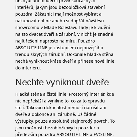
nechybí ani moderní prvek současných
interiérů, jakým jsou bezobložková stavební
pouzdra. Zákazníci mají možnost vybírat a
nakupovat online anebo si dopřát návštěvu
showroomu v Mladé Boleslavi. Tady je k vidění
na sto dvacet dveří a zárubní, v nichž je snadné
najít řešení naprosto na míru.
Pouzdro
ABSOLUTE LINE
je zástupcem nejnovějšího
trendu skrytých zárubní. Dokonale hladká stěna
nechá vyniknout kráse dveří a přinese nové linie
do interiéru.
Nechte vyniknout dveře
Hladká stěna a čisté linie. Prostorný interiér, kde
nic nepřekáží a vynikne to, co za to opravdu
stojí. Takovou dokonalost nemusí narušit ani
dveře a dokonce ani zárubně. Už žádné
výstupky, pouze absolutně stejnorodý povrch. To
jsou možnosti bezobložkových pouzder a
především pouzdra ABSOLUTE LINE a EVO LINE.