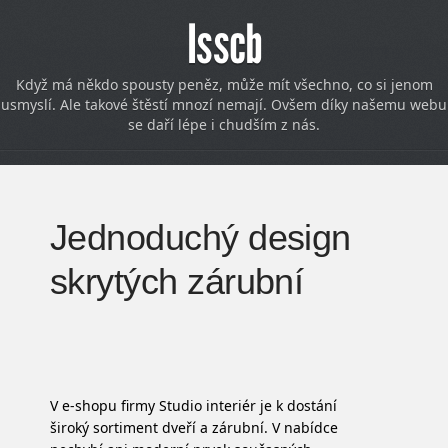
Isscb
Když má někdo spousty peněz, může mít všechno, co si jenom
usmyslí. Ale takové štěstí mnozí nemají. Ovšem díky našemu webu
se daří lépe i chudším z nás.
Jednoduchý design
skrytých zárubní
V e-shopu firmy Studio interiér je k dostání
široký sortiment dveří a zárubní. V nabídce