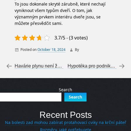
To jsou dokonale skryté zárubně, které nechají
vyniknout všem typům dveří. O tom, jak
významným prvkem interiéru dveře jsou, se
můžete přesvědčit sami.
3.7/5 - (3 votes)
Posted on
October 18, 2024
By
Post navigation
←
Havárie plynu není žádná legrace
Hypotéka pro podnikatele
→
Search
Search
Recent Posts
Na bolesti zad mohou zabírat protahovací cviky na krční páteř
Rozměry, jaké potřebujete