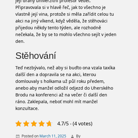
její drahý univerzitní profesor vědět.
Připravovala si v hlavě řeč, jak to všechno je
vlastně její vina, protože si měla zařídit celou tu
akci na jiný víkend, když věděla, že stěhováci
přijedou někdy tento týden, ale rozhodně
nečekala, že by se to mohlo všechno sejít v jeden
den.
Stěhování
Teď nezbývalo, než aby si buďto ona vzala taxíka
další den a dopravila se na akci, kterou
domlouvaly s holkama už půl roku předem,
anebo aby manžel odložil odjezd do Uherského
Brodu na konferenci až na večer či další den
ráno. Zaklepala, neboť mohl mít manžel
konzultace.
4.7/5 - (4 votes)
Posted on
March 11, 2025
By