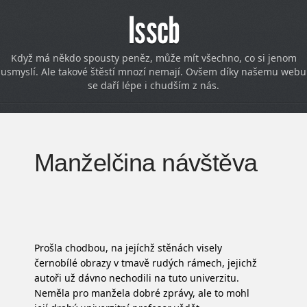
Isscb
Když má někdo spousty peněz, může mít všechno, co si jenom
usmyslí. Ale takové štěstí mnozí nemají. Ovšem díky našemu webu
se daří lépe i chudším z nás.
Manželčina návštěva
Prošla chodbou, na jejíchž stěnách visely
černobílé obrazy
v tmavě rudých rámech, jejichž
autoři už dávno nechodili na tuto univerzitu.
Neměla pro manžela dobré zprávy, ale to mohl