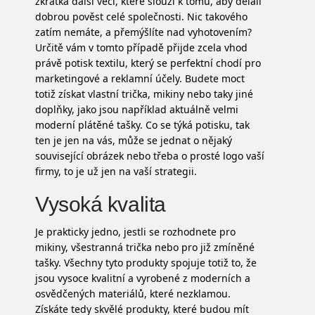
zkrátka další věci, které slouží k tomu, aby dělali
dobrou pověst celé společnosti. Nic takového
zatím nemáte, a přemýšlíte nad vyhotovením?
Určitě vám v tomto případě přijde zcela vhod
právě
potisk textilu
, který se perfektní chodí pro
marketingové a reklamní účely. Budete moct
totiž získat vlastní trička, mikiny nebo taky jiné
doplňky, jako jsou například aktuálně velmi
moderní plátěné tašky. Co se týká potisku, tak
ten je jen na vás, může se jednat o nějaký
související obrázek nebo třeba o prosté logo vaší
firmy, to je už jen na vaší strategii.
Vysoká kvalita
Je prakticky jedno, jestli se rozhodnete pro
mikiny, všestranná trička nebo pro již zmíněné
tašky. Všechny tyto produkty spojuje totiž to, že
jsou vysoce kvalitní a vyrobené z moderních a
osvědčených materiálů, které nezklamou.
Získáte tedy skvělé produkty, které budou mít