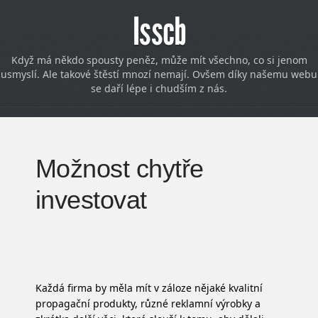
Isscb
Když má někdo spousty peněz, může mít všechno, co si jenom
usmyslí. Ale takové štěstí mnozí nemají. Ovšem díky našemu webu
se daří lépe i chudším z nás.
Možnost chytře
investovat
Každá firma by měla mít v záloze nějaké kvalitní
propagační produkty, různé reklamní výrobky a