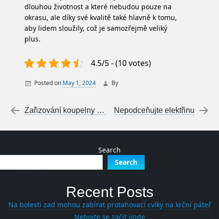
dlouhou životnost a které nebudou pouze na
okrasu, ale díky své kvalitě také hlavně k tomu,
aby lidem sloužily, což je samozřejmě veliký
plus.
4.5/5 - (10 votes)
Posted on
May 1, 2024
By
Post navigation
←
Zařizování koupelny v bytě
Nepodceňujte elektřinu
→
Search
Search
Recent Posts
Na bolesti zad mohou zabírat protahovací cviky na krční páteř
Nebojte se začít jinde