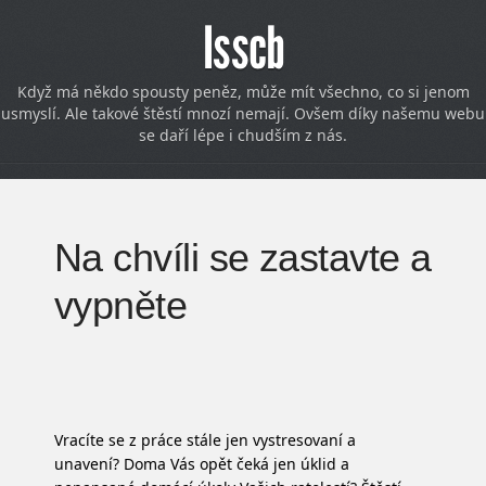
Isscb
Když má někdo spousty peněz, může mít všechno, co si jenom
usmyslí. Ale takové štěstí mnozí nemají. Ovšem díky našemu webu
se daří lépe i chudším z nás.
Na chvíli se zastavte a
vypněte
Vracíte se z práce stále jen vystresovaní a
unavení? Doma Vás opět čeká jen úklid a