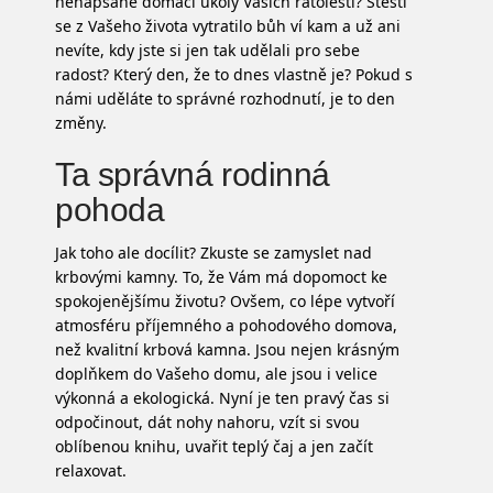
nenapsané domácí úkoly Vašich ratolestí? Štěstí
se z Vašeho života vytratilo bůh ví kam a už ani
nevíte, kdy jste si jen tak udělali pro sebe
radost? Který den, že to dnes vlastně je? Pokud s
námi uděláte to správné rozhodnutí, je to den
změny.
Ta správná rodinná
pohoda
Jak toho ale docílit? Zkuste se zamyslet nad
krbovými kamny
. To, že Vám má dopomoct ke
spokojenějšímu životu? Ovšem, co lépe vytvoří
atmosféru příjemného a pohodového domova,
než kvalitní krbová kamna. Jsou nejen krásným
doplňkem do Vašeho domu, ale jsou i velice
výkonná a ekologická. Nyní je ten pravý čas si
odpočinout, dát nohy nahoru, vzít si svou
oblíbenou knihu, uvařit teplý čaj a jen začít
relaxovat.