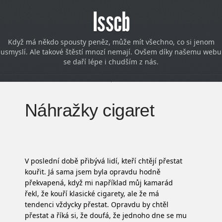
Isscb
Když má někdo spousty peněz, může mít všechno, co si jenom
usmyslí. Ale takové štěstí mnozí nemají. Ovšem díky našemu webu
se daří lépe i chudším z nás.
Náhražky cigaret
V poslední době přibývá lidí, kteří chtějí přestat
kouřit. Já sama jsem byla opravdu hodně
překvapená, když mi například můj kamarád
řekl, že kouří klasické cigarety, ale že má
tendenci vždycky přestat. Opravdu by chtěl
přestat a říká si, že doufá, že jednoho dne se mu