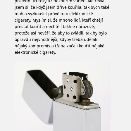
poslední tři roky už nekouřím vůbec. Ale řekla
jsem si, že když jsem dříve kouřila, tak bych také
mohla vyzkoušet právě toto elektronické
cigarety. Myslím si, že mnoho lidí, kteří chtějí
přestat kouřit a nechtějí takhle nárazově,
protože asi nevěří, že aby to zvládli, tak by bylo
opravdu nejvhodnější, kdyby třeba udělali
nějaký kompromis a třeba začali kouřit nějaké
elektronické cigarety.