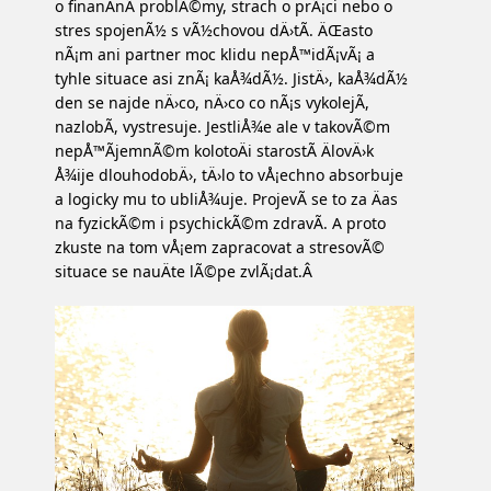
o finanÄnÃ­ problÃ©my, strach o prÃ¡ci nebo o
stres spojenÃ½ s vÃ½chovou dÄ›tÃ­. ÄŒasto
nÃ¡m ani partner moc klidu nepÅ™idÃ¡vÃ¡ a
tyhle situace asi znÃ¡ kaÅ¾dÃ½. JistÄ›, kaÅ¾dÃ½
den se najde nÄ›co, nÄ›co co nÃ¡s vykolejÃ­,
nazlobÃ­, vystresuje. JestliÅ¾e ale v takovÃ©m
nepÅ™Ã­jemnÃ©m kolotoÄi starostÃ­ ÄlovÄ›k
Å¾ije dlouhodobÄ›, tÄ›lo to vÅ¡echno absorbuje
a logicky mu to ubliÅ¾uje. ProjevÃ­ se to za Äas
na fyzickÃ©m i psychickÃ©m zdravÃ­. A proto
zkuste na tom vÅ¡em zapracovat a stresovÃ©
situace se nauÄte lÃ©pe zvlÃ¡dat.Â