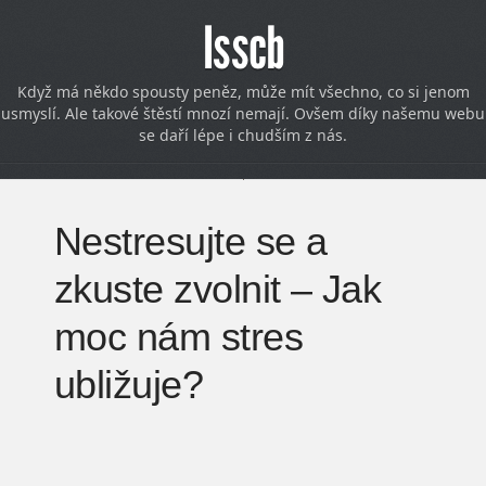
Isscb
Když má někdo spousty peněz, může mít všechno, co si jenom
usmyslí. Ale takové štěstí mnozí nemají. Ovšem díky našemu webu
se daří lépe i chudším z nás.
Nestresujte se a
zkuste zvolnit – Jak
moc nám stres
ubližuje?