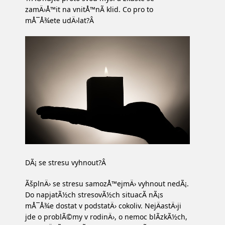
zamÄ›Å™it na vnitÅ™nÃ­ klid. Co pro to
mÅ¯Å¾ete udÄ›lat?Â
DÃ¡ se stresu vyhnout?Â
ÃšplnÄ› se stresu samozÅ™ejmÄ› vyhnout nedÃ¡.
Do napjatÃ½ch stresovÃ½ch situacÃ­ nÃ¡s
mÅ¯Å¾e dostat v podstatÄ› cokoliv. NejÄastÄ›ji
jde o problÃ©my v rodinÄ›, o nemoc blÃ­zkÃ½ch,