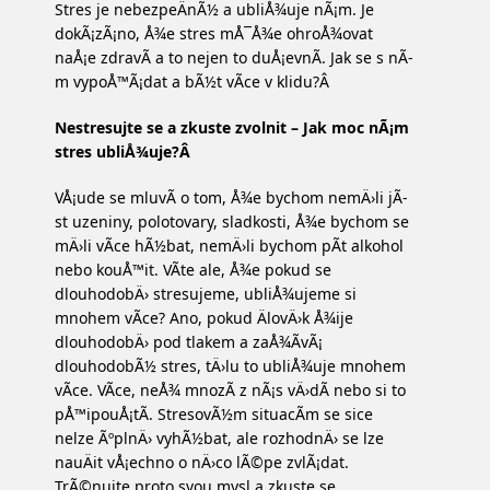
Stres je nebezpeÄnÃ½ a ubliÅ¾uje nÃ¡m. Je
dokÃ¡zÃ¡no, Å¾e stres mÅ¯Å¾e ohroÅ¾ovat
naÅ¡e zdravÃ­ a to nejen to duÅ¡evnÃ­. Jak se s nÃ­
m vypoÅ™Ã¡dat a bÃ½t vÃ­ce v klidu?Â
Nestresujte se a zkuste zvolnit – Jak moc nÃ¡m
stres ubliÅ¾uje?Â
VÅ¡ude se mluvÃ­ o tom, Å¾e bychom nemÄ›li jÃ­
st uzeniny, polotovary, sladkosti, Å¾e bychom se
mÄ›li vÃ­ce hÃ½bat, nemÄ›li bychom pÃ­t alkohol
nebo kouÅ™it. VÃ­te ale, Å¾e pokud se
dlouhodobÄ› stresujeme, ubliÅ¾ujeme si
mnohem vÃ­ce? Ano, pokud ÄlovÄ›k Å¾ije
dlouhodobÄ› pod tlakem a zaÅ¾Ã­vÃ¡
dlouhodobÃ½ stres, tÄ›lu to ubliÅ¾uje mnohem
vÃ­ce. VÃ­ce, neÅ¾ mnozÃ­ z nÃ¡s vÄ›dÃ­ nebo si to
pÅ™ipouÅ¡tÃ­. StresovÃ½m situacÃ­m se sice
nelze ÃºplnÄ› vyhÃ½bat, ale rozhodnÄ› se lze
nauÄit vÅ¡echno o nÄ›co lÃ©pe zvlÃ¡dat.
TrÃ©nujte proto svou mysl a zkuste se