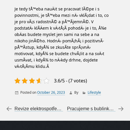
Je tedy tÅ™eba nauÄit se pracovat lÃ©pe i s
povinnostmi, je tÅ™eba mezi nÄ› vklÃ¡dat i to, co
je pro vÃ¡s radostnÃ© a pÅ™Ã­jemnÃ©. V
podstatÄ› klÃ­Äem k vÄ›tÅ¡Ã­ pohodÄ› je i to, Å¾e
obÄas budete myslet jen sami na sebe a na
nikoho jinÃ©ho. HodnÄ› pomÃ¡hÃ¡ i pozitivnÃ­
pÅ™Ã­stup, kdyÅ¾ se zkusÃ­te sprÃ¡vnÄ›
motivovat, kdyÅ¾ se budete chvÃ¡lit a na svÄ›t
usmÃ­vat, i kdyÅ¾ to nÄ›kdy drhne, dojdete
vÄ›tÅ¡Ã­mu klidu.Â
3.6/5 - (7 votes)
Posted on
October 26, 2023
By
Lifestyle
Post navigation
←
Revize elektrospotřebičů je nutná
Pracujeme s bublinkovou fólií