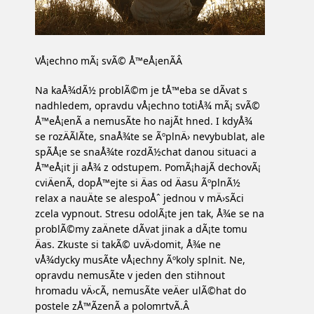
VÅ¡echno mÃ¡ svÃ© Å™eÅ¡enÃ­Â
Na kaÅ¾dÃ½ problÃ©m je tÅ™eba se dÃ­vat s
nadhledem, opravdu vÅ¡echno totiÅ¾ mÃ¡ svÃ©
Å™eÅ¡enÃ­ a nemusÃ­te ho najÃ­t hned. I kdyÅ¾
se rozÄÃ­lÃ­te, snaÅ¾te se ÃºplnÄ› nevybublat, ale
spÃ­Å¡e se snaÅ¾te rozdÃ½chat danou situaci a
Å™eÅ¡it ji aÅ¾ z odstupem. PomÃ¡hajÃ­ dechovÃ¡
cviÄenÃ­, dopÅ™ejte si Äas od Äasu ÃºplnÃ½
relax a nauÄte se alespoÅˆ jednou v mÄ›sÃ­ci
zcela vypnout. Stresu odolÃ¡te jen tak, Å¾e se na
problÃ©my zaÄnete dÃ­vat jinak a dÃ¡te tomu
Äas. Zkuste si takÃ© uvÄ›domit, Å¾e ne
vÅ¾dycky musÃ­te vÅ¡echny Ãºkoly splnit. Ne,
opravdu nemusÃ­te v jeden den stihnout
hromadu vÄ›cÃ­, nemusÃ­te veÄer ulÃ©hat do
postele zÅ™Ã­zenÃ­ a polomrtvÃ­.Â