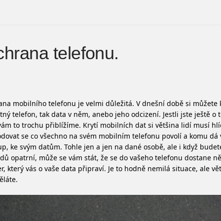
hrana telefonu.
na mobilního telefonu je velmi důležitá. V dnešní době si můžete k
ný telefon, tak data v něm, anebo jeho odcizení. Jestli jste ještě o 
vám to trochu přiblížíme. Krytí mobilních dat si většina lidí musí h
dovat se co všechno na svém mobilním telefonu povolí a komu dá
up, ke svým datům. Tohle jen a jen na dané osobě, ale i když budet
dů opatrní, může se vám stát, že se do vašeho telefonu dostane ně
r, který vás o vaše data připraví. Je to hodně nemilá situace, ale vět
láte.