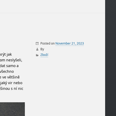
Posted on
November 21, 2023
By
rýt jak
Zboží
tom neslyšeli,
lídat samo a
 všechno
e ve většině
jaký vir nebo
šinou s ní nic