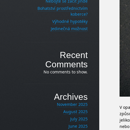
Nebojte se začít jinde
Bohatství prostřednictvím
koberce?
Výhodné hypotéky
Jedinečná možnost
Recent
Comments
No comments to show.
Archives
November 2025
V opa
August 2025
způso
July 2025
jelik
June 2025
nebo 