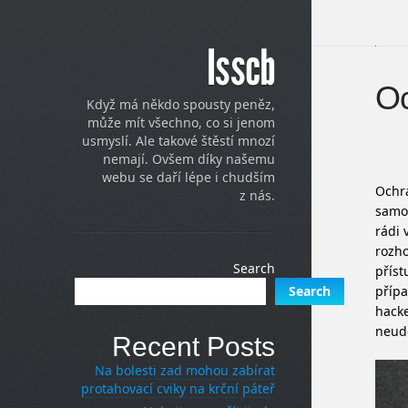
Isscb
Oc
Když má někdo spousty peněz,
může mít všechno, co si jenom
usmyslí. Ale takové štěstí mnozí
nemají. Ovšem díky našemu
webu se daří lépe i chudším
Ochra
z nás.
samot
rádi 
rozho
Search
příst
přípa
Search
hacke
neudě
Recent Posts
Na bolesti zad mohou zabírat
protahovací cviky na krční páteř