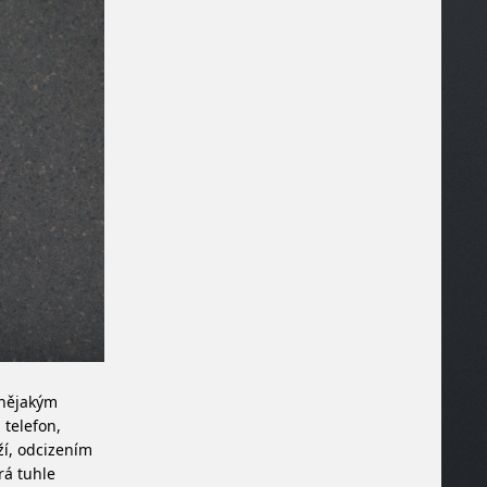
 nějakým
 telefon,
ží, odcizením
rá tuhle