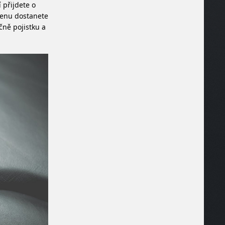
í přijdete o
 cenu dostanete
íčně pojistku a