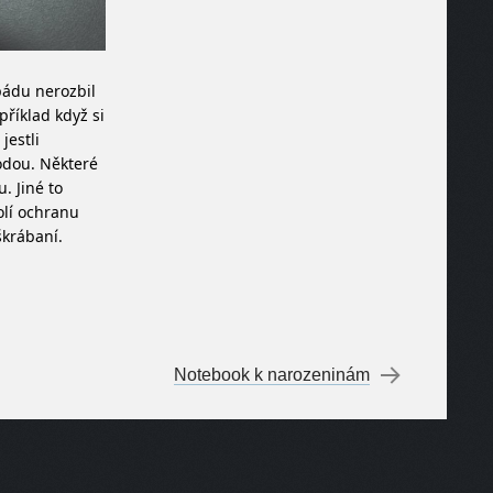
pádu nerozbil
příklad když si
jestli
hodou. Některé
. Jiné to
volí ochranu
škrábaní.
Notebook k narozeninám
→