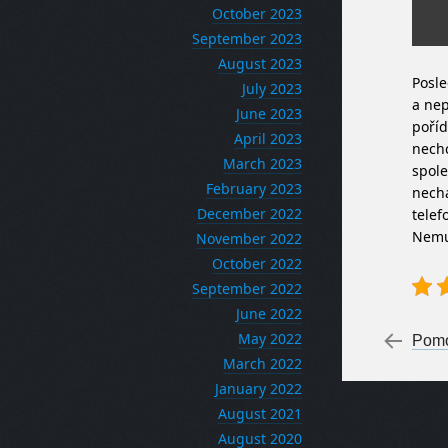
October 2023
September 2023
August 2023
Posle
July 2023
a nep
June 2023
poříd
April 2023
nechc
March 2023
spole
February 2023
nechá
December 2022
telef
Nemus
November 2022
October 2022
September 2022
June 2022
Po
May 2022
←
Pomo
March 2022
January 2022
August 2021
August 2020