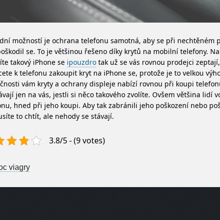
dní možností je ochrana telefonu samotná, aby se při nechtěném 
oškodil se. To je většinou řešeno díky krytů na mobilní telefony. Na
íte takový iPhone se
ipouzdro
tak už se vás rovnou prodejci zeptají, 
ete k telefonu zakoupit kryt na iPhone se, protože je to velkou vý
čnosti vám kryty a ochrany displeje nabízí rovnou při koupi telefonu
vají jen na vás, jestli si něco takového zvolíte. Ovšem většina lidí 
onu, hned při jeho koupi. Aby tak zabránili jeho poškození nebo po
íte to chtít, ale nehody se stávají.
3.8/5 - (9 votes)
st navigation
c viagry