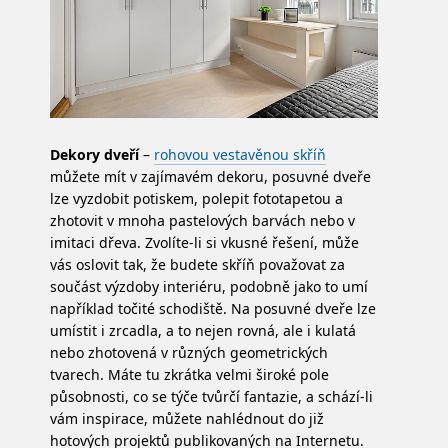
Dekory dveří
–
rohovou vestavěnou skříň
můžete mít v zajímavém dekoru, posuvné dveře
lze vyzdobit potiskem, polepit fototapetou a
zhotovit v mnoha pastelových barvách nebo v
imitaci dřeva. Zvolíte-li si vkusné řešení, může
vás oslovit tak, že budete skříň považovat za
součást výzdoby interiéru, podobně jako to umí
například točité schodiště. Na posuvné dveře lze
umístit i zrcadla, a to nejen rovná, ale i kulatá
nebo zhotovená v různých geometrických
tvarech. Máte tu zkrátka velmi široké pole
působnosti, co se týče tvůrčí fantazie, a schází-li
vám inspirace, můžete nahlédnout do již
hotových projektů publikovaných na Internetu.