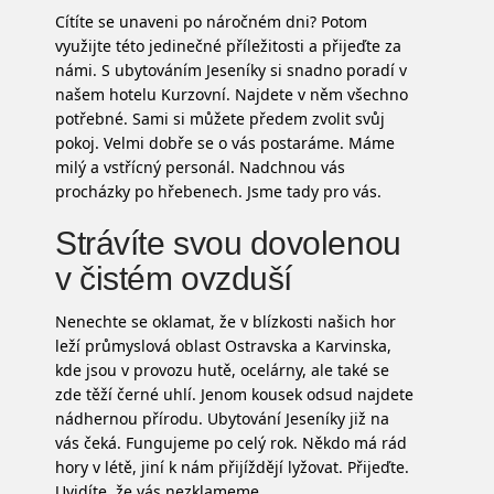
Cítíte se unaveni po náročném dni? Potom
využijte této jedinečné příležitosti a přijeďte za
námi. S
ubytováním Jeseníky
si snadno poradí v
našem hotelu Kurzovní. Najdete v něm všechno
potřebné. Sami si můžete předem zvolit svůj
pokoj. Velmi dobře se o vás postaráme. Máme
milý a vstřícný personál. Nadchnou vás
procházky po hřebenech. Jsme tady pro vás.
Strávíte svou dovolenou
v čistém ovzduší
Nenechte se oklamat, že v blízkosti našich hor
leží průmyslová oblast Ostravska a Karvinska,
kde jsou v provozu hutě, ocelárny, ale také se
zde těží černé uhlí. Jenom kousek odsud najdete
nádhernou přírodu. Ubytování Jeseníky již na
vás čeká. Fungujeme po celý rok. Někdo má rád
hory v létě, jiní k nám přijíždějí lyžovat. Přijeďte.
Uvidíte, že vás nezklameme.