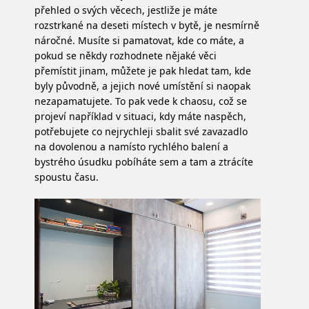
přehled o svých věcech, jestliže je máte
rozstrkané na deseti místech v bytě, je nesmírně
náročné. Musíte si pamatovat, kde co máte, a
pokud se někdy rozhodnete nějaké věci
přemístit jinam, můžete je pak hledat tam, kde
byly původně, a jejich nové umístění si naopak
nezapamatujete. To pak vede k chaosu, což se
projeví například v situaci, kdy máte naspěch,
potřebujete co nejrychleji sbalit své zavazadlo
na dovolenou a namísto rychlého balení a
bystrého úsudku pobíháte sem a tam a ztrácíte
spoustu času.