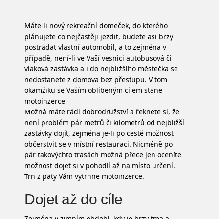
Máte-li nový rekreační domeček, do kterého
plánujete co nejčastěji jezdit, budete asi brzy
postrádat vlastní automobil, a to zejména v
případě, není-li ve Vaší vesnici autobusová či
vlaková zastávka a i do nejbližšího městečka se
nedostanete z domova bez přestupu. V tom
okamžiku se Vaším oblíbeným cílem stane
motoinzerce.
Možná máte rádi dobrodružství a řeknete si, že
není problém pár metrů či kilometrů od nejbližší
zastávky dojít, zejména je-li po cestě možnost
občerstvit se v místní restauraci. Nicméně po
pár takovýchto trasách možná přece jen oceníte
možnost dojet si v pohodlí až na místo určení.
Trn z paty Vám vytrhne
motoinzerce
.
Dojet až do cíle
Zejména v zimním období, kdy je brzy tma a