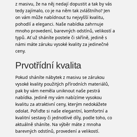
z masivu
, že na něj nedají dopustit a tak by vás
tedy zajímalo, co je na něm tak zvláštního? Jen
on vám může nabídnout tu nejvyšší kvalitu,
pohodlí a eleganci. Naše nabídka zahrnuje
mnoho provedení, barevných odstínů, velikostí a
typů. Ať už sháníte postele či skříně, jedině s
námi máte záruku vysoké kvality za jedinečné
ceny.
Prvotřídní kvalita
Pokud sháníte nábytek z masivu se zárukou
vysoké kvality použitých přírodních materiálů,
pak by vám neměla uniknout naše pestrá
nabídka. Jedině my vám nabízíme vysokou
kvalitu za atraktivní ceny, kterým nedokážete
odolat. Pořiďte si naše elegantní, komfortní a
kvalitní sestavy či jednotlivé díly, podle toho, co
aktuálně sháníte. Na výběr máte z mnoha
barevných odstínů, provedení a velikostí.