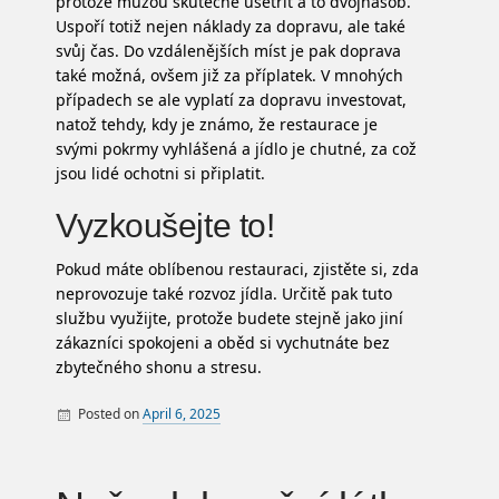
protože můžou skutečně ušetřit a to dvojnásob.
Uspoří totiž nejen náklady za dopravu, ale také
svůj čas. Do vzdálenějších míst je pak doprava
také možná, ovšem již za příplatek. V mnohých
případech se ale vyplatí za dopravu investovat,
natož tehdy, kdy je známo, že restaurace je
svými pokrmy vyhlášená a jídlo je chutné, za což
jsou lidé ochotni si připlatit.
Vyzkoušejte to!
Pokud máte oblíbenou restauraci, zjistěte si, zda
neprovozuje také
rozvoz jídla
. Určitě pak tuto
službu využijte, protože budete stejně jako jiní
zákazníci spokojeni a oběd si vychutnáte bez
zbytečného shonu a stresu.
Posted on
April 6, 2025
By