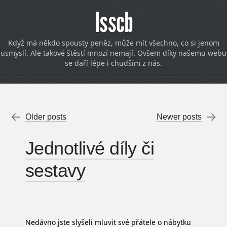
Isscb
Když má někdo spousty peněz, může mít všechno, co si jenom
usmyslí. Ale takové štěstí mnozí nemají. Ovšem díky našemu webu
se daří lépe i chudším z nás.
Post navigation
←
Older posts
Newer posts
→
Jednotlivé díly či
sestavy
Nedávno jste slyšeli mluvit své přátele o
nábytku