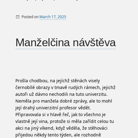
Posted on
March 17, 2025
By
Zboží
Manželčina návštěva
Prošla chodbou, na jejíchž stěnách visely
černobílé obrazy
v tmavě rudých rámech, jejichž
autoři už dávno nechodili na tuto univerzitu.
Neměla pro manžela dobré zprávy, ale to mohl
její drahý univerzitní profesor vědět.
Připravovala si v hlavě řeč, jak to všechno je
vlastně její vina, protože si měla zařídit celou tu
akci na jiný víkend, když věděla, že stěhováci
přijedou někdy tento týden, ale rozhodně