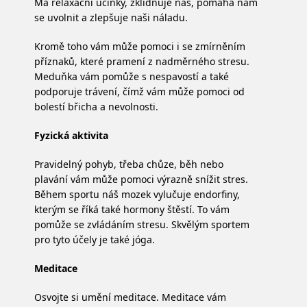
Má relaxační účinky, zklidňuje nás, pomáhá nám
se uvolnit a zlepšuje naši náladu.
Kromě toho vám může pomoci i se zmírněním
příznaků, které pramení z nadměrného stresu.
Meduňka vám pomůže s nespavostí a také
podporuje trávení, čímž vám může pomoci od
bolestí břicha a nevolnosti.
Fyzická aktivita
Pravidelný pohyb, třeba chůze, běh nebo
plavání vám může pomoci výrazně snížit stres.
Během sportu náš mozek vylučuje endorfiny,
kterým se říká také hormony štěstí. To vám
pomůže se zvládáním stresu. Skvělým sportem
pro tyto účely je také jóga.
Meditace
Osvojte si umění meditace. Meditace vám