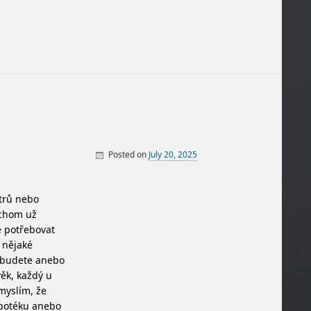
Posted on
July 20, 2025
By
Finance
trů nebo
ychom už
e potřebovat
 nějaké
nebudete anebo
věk, každý u
myslím, že
ypotéku anebo