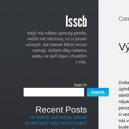
Isscb
Cat
Když má někdo spousty peněz,
může mít všechno, co si jenom
Vý
usmyslí. Ale takové štěstí mnozí
nemají. Ovšem díky našemu
webu se daří lépe i chudším
z nás.
Znáte
Search
úplně
Search
odešl
něja
Recent Posts
peníz
si ve
Na bolesti zad mohou zabírat
nás v
protahovací cviky na krční páteř
bude 