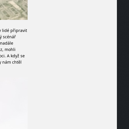
lidé připravit
ný scénář
 nadále
z, mohli
ci. A když se
y nám chtěl