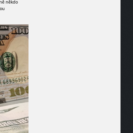
dně někdo
kou