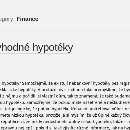
egory:
Finance
hodné hypotéky
 hypotéky? Samozřejmě, že existují nebankovní hypotéky bez regis
 klasické hypotéky. A protože my s rodinou také přemýšlíme, že b
i z nájmu a pořídili si vlastní dům, tak to znamená, že také budem
kou hypotéku. Samozřejmě, že pokud máte našetřené a neškudlené
e, tak je logické, že potom hypotéku třeba ani potřebovat vůbec 
zmete nízkou hypotéku, protože já si myslím, že už úplně každý člo
 republice ví, že nikdy nedostanete úplně celou hypotéku, takže si 
opravdu nejlepší, pokud si také zjistíte různé informace, jak na h