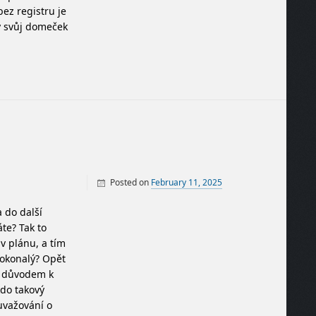
bez registru je
ný svůj domeček
Posted on
February 11, 2025
By
Finance
 do další
te? Tak to
 v plánu, a tím
okonalý? Opět
m důvodem k
kdo takový
 uvažování o