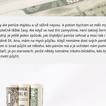
 ale peníze dojdou a už vážně nejsou. A potom bychom se měli my 
utečně těžké časy. Ale když se nad tím zamyslíme, není takový čer
tný. Je ještě jeden způsob, jak chybějící peníze sehnat a moci tak i
lně žít.
Ano, mám na mysli půjčku. Když nemáme dost svých peně
m si snad půjčit od někoho, kdo peníze má a je ochoten nám pomo
daří, je po starostech.
Jenže někdy nemáme nikoho blízkého, kdo b
mohl půjčit.