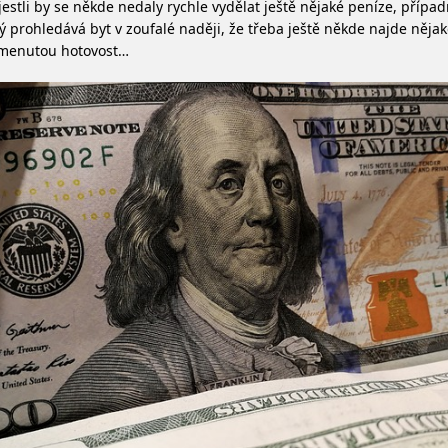
jestli by se někde nedaly rychle vydělat ještě nějaké peníze, přípa
ý prohledává byt v zoufalé naději, že třeba ještě někde najde něja
menutou hotovost…