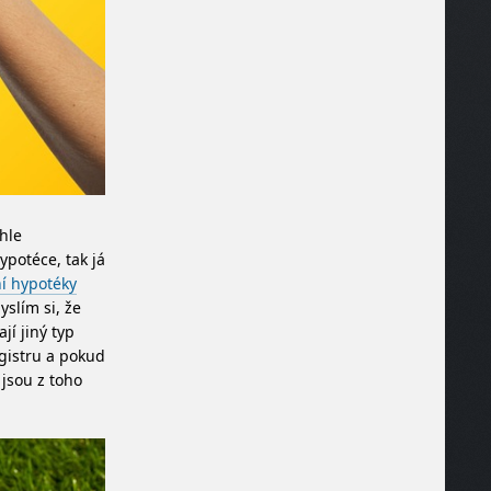
hle
ypotéce, tak já
í hypotéky
yslím si, že
jí jiný typ
gistru a pokud
jsou z toho