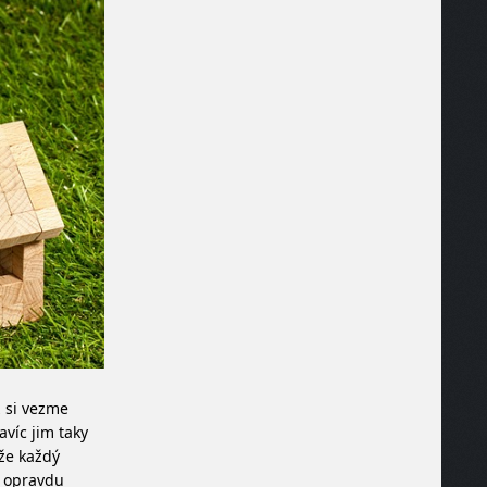
ž si vezme
víc jim taky
 že každý
a opravdu