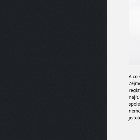
A co 
Zejmé
regis
najít
spole
nemov
jisto