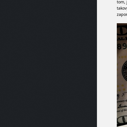
tom, 
takov
zapo