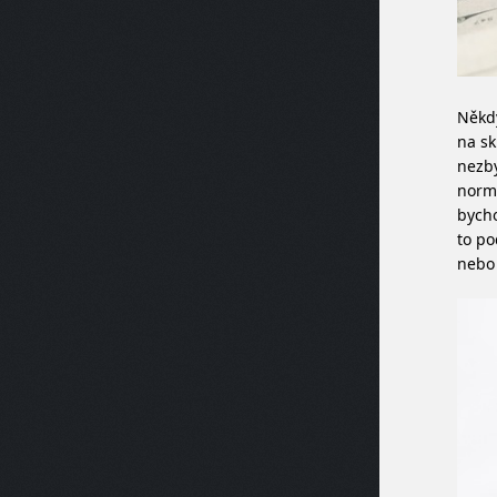
Někdy
na sk
nezby
normá
bycho
to po
nebo 