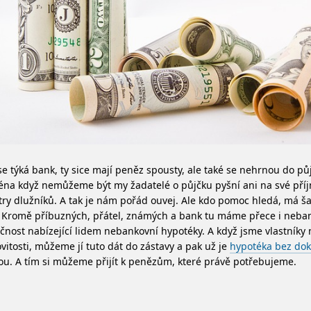
se týká bank, ty sice mají peněz spousty, ale také se nehrnou do pů
na když nemůžeme být my žadatelé o půjčku pyšní ani na své příj
try dlužníků. A tak je nám pořád ouvej.
Ale kdo pomoc hledá, má ša
. Kromě příbuzných, přátel, známých a bank tu máme přece i neba
čnost nabízející lidem nebankovní hypotéky. A když jsme vlastníky 
itosti, můžeme jí tuto dát do zástavy a pak už je
hypotéka bez dok
tou. A tím si můžeme přijít k penězům, které právě potřebujeme.