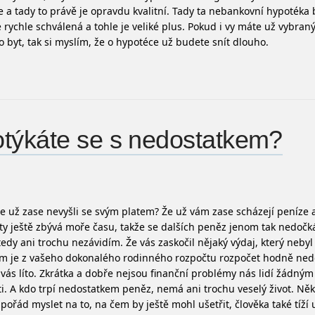
e a tady to právě je opravdu kvalitní. Tady ta nebankovní hypotéka 
e rychle schválená a tohle je veliké plus. Pokud i vy máte už vybra
 byt, tak si myslím, že o hypotéce už budete snít dlouho.
týkáte se s nedostatkem?
te už zase nevyšli se svým platem? Že už vám zase scházejí peníze a
ty ještě zbývá moře času, takže se dalších peněz jenom tak nedočká
edy ani trochu nezávidím.
Že vás zaskočil nějaký výdaj, který nebyl
m je z vašeho dokonalého rodinného rozpočtu rozpočet hodně ned
 vás líto.
Zkrátka a dobře nejsou finanční problémy nás lidí žádný
ti. A kdo trpí nedostatkem peněz, nemá ani trochu veselý život. Ně
pořád myslet na to, na čem by ještě mohl ušetřit, člověka také tíží