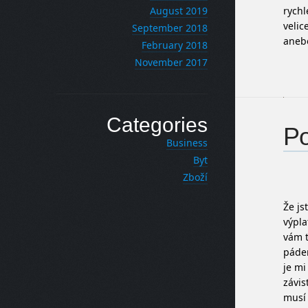
rychl
August 2019
velic
September 2018
anebo
February 2018
November 2017
Categories
Po
Business
Byt
Zboží
Že js
výpla
vám t
páde
je mi
závis
musí 