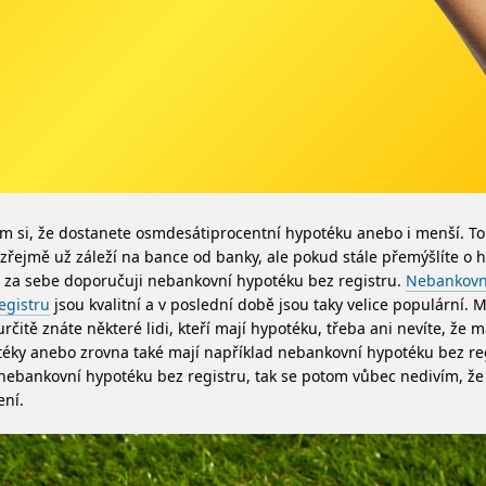
m si, že dostanete osmdesátiprocentní hypotéku anebo i menší. To
řejmě už záleží na bance od banky, ale pokud stále přemýšlíte o h
za sebe doporučuji nebankovní hypotéku bez registru.
Nebankovn
egistru
jsou kvalitní a v poslední době jsou taky velice populární. M
určitě znáte některé lidi, kteří mají hypotéku, třeba ani nevíte, že ma
éky anebo zrovna také mají například nebankovní hypotéku bez re
nebankovní hypotéku bez registru, tak se potom vůbec nedivím, že 
ení.