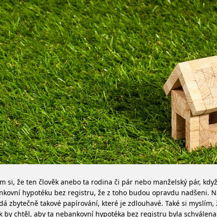
m si, že ten člověk anebo ta rodina či pár nebo manželský pár, kdy
kovní hypotéku bez registru, že z toho budou opravdu nadšeni. Na
á zbytečně takové papírování, které je zdlouhavé. Také si myslím,
k by chtěl, aby ta nebankovní hypotéka bez registru byla schválen