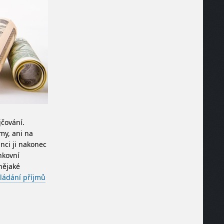
jčování.
my, ani na
nci ji nakonec
nkovní
nějaké
ládání příjmů