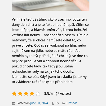
Ve finále teď už stihnu skoro všechno, co za ten
daný den chci a je to fakt o hodně lepší. Cítím se
lépe a lépe, a hlavně umím věc, kterou bohužel
většina lidí neumí – hospodařit s časem. Tím ale
netvrdím, že si občas nemůžete dělat to, co
právě chcete. Občas se kouknout na film, nebo
zajít někam na jídlo, nebo co máte rádi. Ale
nemělo by to být pořád. Já už chci být ve dne co
nejvíce produktivní a stihnout hodně věcí. A
pokud chcete tady, tak tady jsou úplně
jednoduché rady na to, jak toho docílit.
Nemusíte se bát. Když jsem to zvládla já, tak vy
to zvládnete určitě taky a s přehledem
.
3.9/5 - (7 votes)
Posted on
June 30, 2024
By
Lifestyle