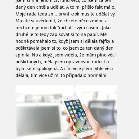
jsem stihla jenom čtvrtinu věcí, co jsem za ten
daný den chtěla udělat. A to mi přišlo fakt málo.
Moje rada teda zní.. první krok musíte udělat vy.
Musíte si uvědomit, že chcete něco změnit a
nechcete jenom tak “mrhat” svým časem. Jako
druhé je to tedy zapisovat si to na papír. Mě
hodně pomáhalo to, když jsem si dělala fajfky a
odškrtávala jsem si to, co jsem za ten daný den
splnila. No a když jsem viděla, že mám plno věcí
odškrtaných, měla jsem opravdovou radost a
byla jsem spokojená. A čím více jsem tyhle věci
dělala, tím více už mi to připadalo normální.