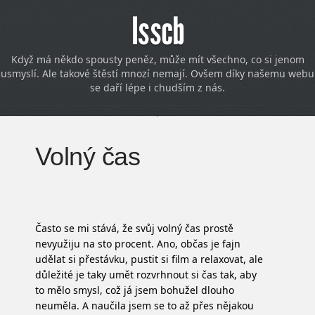
Isscb
Když má někdo spousty peněz, může mít všechno, co si jenom
usmyslí. Ale takové štěstí mnozí nemají. Ovšem díky našemu webu
se daří lépe i chudším z nás.
Volný čas
Často se mi stává, že svůj volný čas prostě
nevyužiju na sto procent. Ano, občas je fajn
udělat si přestávku, pustit si film a relaxovat, ale
důležité je taky umět rozvrhnout si čas tak, aby
to mělo smysl, což já jsem bohužel dlouho
neuměla. A naučila jsem se to až přes nějakou