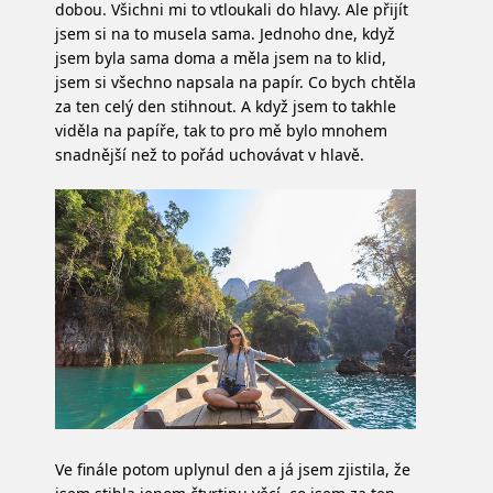
dobou. Všichni mi to vtloukali do hlavy. Ale přijít
jsem si na to musela sama. Jednoho dne, když
jsem byla sama doma a měla jsem na to klid,
jsem si všechno napsala na papír. Co bych chtěla
za ten celý den stihnout. A když jsem to takhle
viděla na papíře, tak to pro mě bylo mnohem
snadnější než to pořád uchovávat v hlavě.
Ve finále potom uplynul den a já jsem zjistila, že