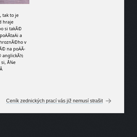
 tak to je
d hraje
bo si takÃ©
poÄÃ­taÄi a
k hroznÃ©ho v
kÃ© na poÄÃ­
© anglickÃ½
 si, Å¾e
.Â
Ceník zednických prací vás již nemusí strašit
→