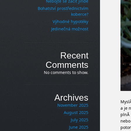
Nebojte se začít jinde
Bohatství prostřednictvím
koberce?
Výhodné hypotéky
Jedinečná možnost
Recent
Comments
No comments to show.
Archives
MyslÃ
November 2025
a je 
August 2025
plnÃ­
July 2025
nebo
June 2025
potom