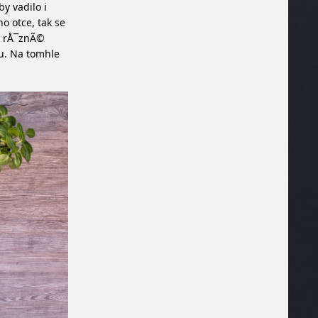
y vadilo i
o otce, tak se
­ rÅ¯znÃ©
ku. Na tomhle