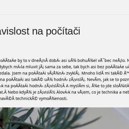
vislost na počítači
oÄÃ­taÄe by to v dneÅ¡nÃ­ dobÄ› asi uÅ¾ bohuÅ¾el vÅ¯bec neÅ¡lo. N
dybych mÄ›la mluvit jÃ¡ sama za sebe, tak bych asi bez poÄÃ­taÄe 
edala. Jsem na poÄÃ­taÄi vÃ¡Å¾nÄ› zvyklÃ¡. Mnoho lidÃ­ mi takÃ© Å™
na poÄÃ­taÄi asi takÃ© uÅ¾ hodnÄ› zÃ¡vislÃ¡. NevÃ­m, jak se to poz
›k na poÄÃ­taÄi hodnÄ› zÃ¡vislÃ½Â A myslÃ­m si, Å¾e to jde sloÅ¾itÄ
t.Â Nebo kdyÅ¾ je zÃ¡vislÃ½ ÄlovÄ›k na vÅ¡em, co je technika a ne
­mavÃ©Â technickÃ© vymoÅ¾enosti.