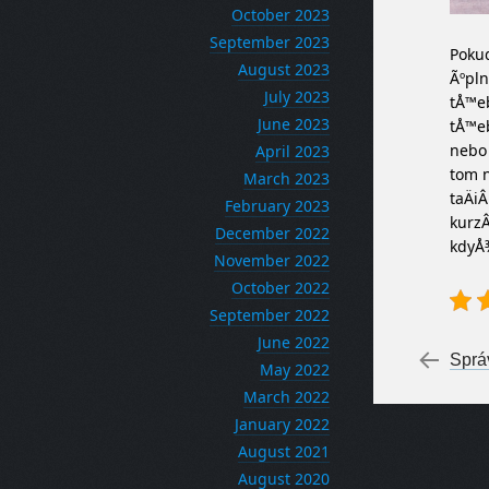
October 2023
September 2023
Pokud
August 2023
Ãºpln
July 2023
tÅ™eb
June 2023
tÅ™eb
nebo 
April 2023
tom n
March 2023
taÄiÂ
February 2023
kurzÂ
December 2022
kdyÅ¾
November 2022
October 2022
September 2022
June 2022
Po
←
Sprá
May 2022
March 2022
January 2022
August 2021
August 2020