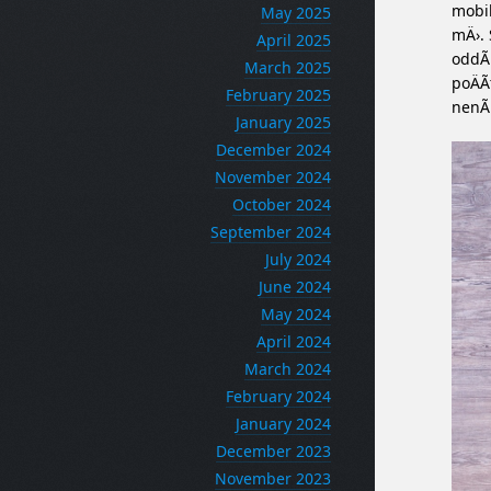
mobil
May 2025
mÄ›. 
April 2025
oddÃ¡
March 2025
poÄÃ­
February 2025
nenÃ­
January 2025
December 2024
November 2024
October 2024
September 2024
July 2024
June 2024
May 2024
April 2024
March 2024
February 2024
January 2024
December 2023
November 2023