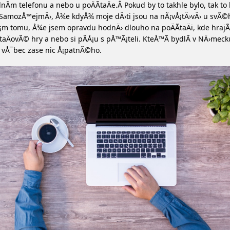
nÃ­m telefonu a nebo u poÄÃ­taÄe.Â Pokud by to takhle bylo, tak to b
SamozÅ™ejmÄ›, Å¾e kdyÅ¾ moje dÄ›ti jsou na nÃ¡vÅ¡tÄ›vÄ› u svÃ©h
m tomu, Å¾e jsem opravdu hodnÄ› dlouho na poÄÃ­taÄi, kde hrajÃ
taÄovÃ© hry a nebo si pÃ­Å¡u s pÅ™Ã¡teli. KteÅ™Ã­ bydlÃ­ v NÄ›mec
 vÅ¯bec zase nic Å¡patnÃ©ho.