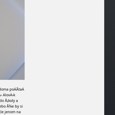
 doma poÄÃ­taÄ
› ÄlovÄ›k
do Å¡koly a
ebo Å¾e by si
¡le jenom na