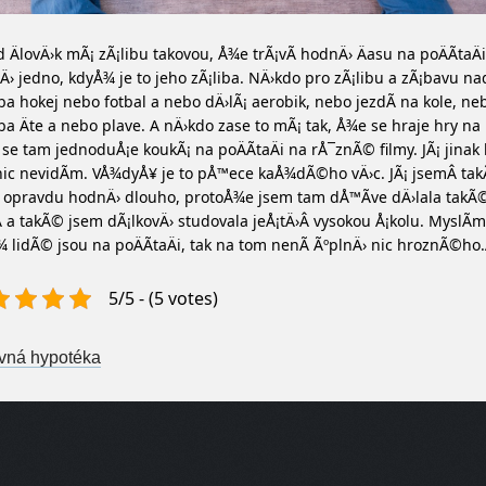
 ÄlovÄ›k mÃ¡ zÃ¡libu takovou, Å¾e trÃ¡vÃ­ hodnÄ› Äasu na poÄÃ­taÄi,
Ä› jedno, kdyÅ¾ je to jeho zÃ¡liba. NÄ›kdo pro zÃ¡libu a zÃ¡bavu na
a hokej nebo fotbal a nebo dÄ›lÃ¡ aerobik, nebo jezdÃ­ na kole, ne
a Äte a nebo plave. A nÄ›kdo zase to mÃ¡ tak, Å¾e se hraje hry na 
se tam jednoduÅ¡e koukÃ¡ na poÄÃ­taÄi na rÅ¯znÃ© filmy. JÃ¡ jina
ic nevidÃ­m. VÅ¾dyÅ¥ je to pÅ™ece kaÅ¾dÃ©ho vÄ›c. JÃ¡ jsemÂ ta
 opravdu hodnÄ› dlouho, protoÅ¾e jsem tam dÅ™Ã­ve dÄ›lala takÃ
 a takÃ© jsem dÃ¡lkovÄ› studovala jeÅ¡tÄ›Â vysokou Å¡kolu. MyslÃ­m
 lidÃ© jsou na poÄÃ­taÄi, tak na tom nenÃ­ ÃºplnÄ› nic hroznÃ©ho
5/5 - (5 votes)
st navigation
vná hypotéka