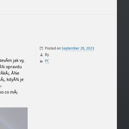
Posted on
September 28, 2023
By
evÃ­m jak vy,
PC
uÅ¾ opravdu
Ã­kÃ¡, Å¾e
nÃ¡, kdyÅ¾ je
›
bo co mÃ¡