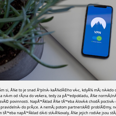
­m si, Å¾e to je snad ÃºplnÄ› kaÅ¾dÃ©ho vÄ›c, kdyÅ¾ mÃ¡ nÄ›kdo
na nÄ›m od rÃ¡na do veÄera, tedy za pÅ™edpokladu, Å¾e normÃ¡lnÄ
 svÃ© povinnosti. NapÅ™Ã­klad Å¾e tÅ™eba ÄlovÄ›k chodÃ­ poctivÄ› 
 pravidelnÄ› do prÃ¡ce. A nemÃ¡ potom partnerskÃ© problÃ©my, n
 tÅ™eba napÅ™Ã­klad dÄ›ti stÄ›Å¾ovaly, Å¾e jejich rodiÄe jsou stÃ