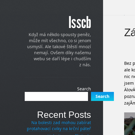
Isscb
Zá
Když má někdo spousty peněz,
může mít všechno, co si jenom
usmyslí. Ale takové štěstí mnozí
nemají. Ovšem díky našemu
webu se daří lépe i chudším
Bez p
z nás.
ale k
nic n
jsem 
Search
ÄlovÄ
pozna
Search
zajÃ
Recent Posts
Na bolesti zad mohou zabírat
protahovací cviky na krční páteř