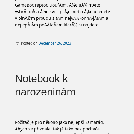
GameBox raptor. DoufÃ¡m, Å¾e uÅ¾ mÃ¡te
vybrÃ¡noÂ a Å¾e svoji prÃ¡ci nebo Å¡kolu jedete
v plnÃ©m proudu s tÃ­m nejvÃ½konnÄ›jÅ¡Ã­m a
nejlepÅ¡Ã­m poÄÃ­taÄem kterÃ½ si najdete.
Posted on
December 26, 2023
By
PC
Notebook k
narozeninám
Počítač je pro někoho jako nejlepší kamarád.
Abych se přiznala, tak já také bez počítače