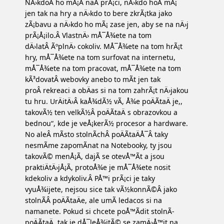
NÄ›kdoÂ ho mÃ¡Â naÂ prÃ¡ci, nÄ›kdo hoÂ mÃ¡
jen tak na hry a nÄ›kdo to bere zkrÃ¡tka jako
zÃ¡bavu a nÄ›kdo ho mÃ¡ zase jen, aby se na nÄ›j
prÃ¡Å¡ilo.Â VlastnÄ› mÅ¯Å¾ete na tom
dÄ›latÂ ÃºplnÄ› cokoliv. MÅ¯Å¾ete na tom hrÃ¡t
hry, mÅ¯Å¾ete na tom surfovat na internetu,
mÅ¯Å¾ete na tom pracovat, mÅ¯Å¾ete na tom
kÃ³dovatÂ webovky anebo to mÃ­t jen tak
proÂ rekreaci a obÄas si na tom zahrÃ¡t nÄ›jakou
tu hru. UrÄitÄ›Â kaÅ¾dÃ½ vÃ­, Å¾e poÄÃ­taÄ je,,
takovÃ½ ten velkÃ½Â poÄÃ­taÄ s obrazovkou a
bednou“, kde je veÅ¡kerÃ½ procesor a hardware.
No aleÂ mÃ­sto stolnÃ­chÂ poÄÃ­taÄÅ¯Â taky
nesmÃ­me zapomÃ­nat na Notebooky, ty jsou
takovÃ© menÅ¡Ã­, dajÃ­ se otevÅ™Ã­t a jsou
praktiÄtÄ›jÅ¡Ã­, protoÅ¾e je mÅ¯Å¾ete nosit
kdekoliv a kdykoliv.Â PÅ™i prÃ¡ci je taky
vyuÅ¾ijete, nejsou sice tak vÃ½konnÃ©Â jako
stolnÃ­Â poÄÃ­taÄe, ale umÃ­ ledacos si na
namanete. Pokud si chcete poÅ™Ã­dit stolnÃ­
poÄÃ­taÄ, tak je dÅ¯leÅ¾itÃ© se zamÄ›Å™it na