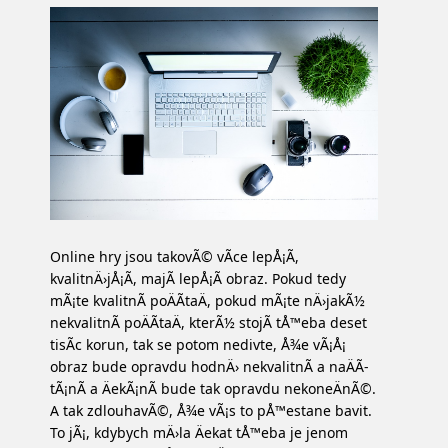
Online hry jsou takovÃ© vÃ­ce lepÅ¡Ã­,
kvalitnÄ›jÅ¡Ã­, majÃ­ lepÅ¡Ã­ obraz. Pokud tedy
mÃ¡te kvalitnÃ­ poÄÃ­taÄ, pokud mÃ¡te nÄ›jakÃ½
nekvalitnÃ­ poÄÃ­taÄ, kterÃ½ stojÃ­ tÅ™eba deset
tisÃ­c korun, tak se potom nedivte, Å¾e vÃ¡Å¡
obraz bude opravdu hodnÄ› nekvalitnÃ­ a naÄÃ­
tÃ¡nÃ­ a ÄekÃ¡nÃ­ bude tak opravdu nekoneÄnÃ©.
A tak zdlouhavÃ©, Å¾e vÃ¡s to pÅ™estane bavit.
To jÃ¡, kdybych mÄ›la Äekat tÅ™eba je jenom