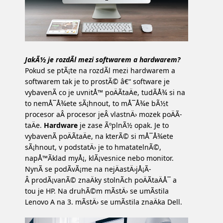
JakÃ½ je rozdÃ­l mezi softwarem a hardwarem?
Pokud se ptÃ¡te na rozdÃ­l mezi hardwarem a
softwarem tak je to prostÃ© â€“ software je
vybavenÃ­ co je uvnitÅ™ poÄÃ­taÄe, tudÃ­Å¾ si na
to nemÅ¯Å¾ete sÃ¡hnout, to mÅ¯Å¾e bÃ½t
procesor aÂ procesor jeÂ vlastnÄ› mozek poÄÃ­
taÄe.
Hardware
je zase ÃºplnÃ½ opak. Je to
vybavenÃ­ poÄÃ­taÄe, na kterÃ© si mÅ¯Å¾ete
sÃ¡hnout, v podstatÄ› je to hmatatelnÃ©,
napÅ™Ã­klad myÅ¡, klÃ¡vesnice nebo monitor.
NynÃ­ se podÃ­vÃ¡me na nejÄastÄ›jÅ¡Ã­
Â prodÃ¡vanÃ© znaÄky stolnÃ­ch poÄÃ­taÄÅ¯ a
tou je HP. Na druhÃ©m mÃ­stÄ› se umÃ­stila
Lenovo A na 3. mÃ­stÄ› se umÃ­stila znaÄka Dell.