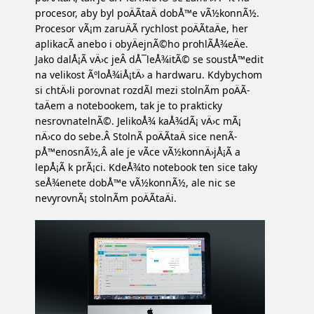
procesor, aby byl poÄÃ­taÄ dobÅ™e vÃ½konnÃ½.
Procesor vÃ¡m zaruÄÃ­ rychlost poÄÃ­taÄe, her
aplikacÃ­ anebo i obyÄejnÃ©ho prohlÃ­Å¾eÄe.
Jako dalÅ¡Ã­ vÄ›c jeÂ dÅ¯leÅ¾itÃ© se soustÅ™edit
na velikost ÃºloÅ¾iÅ¡tÄ› a hardwaru. Kdybychom
si chtÄ›li porovnat rozdÃ­l mezi stolnÃ­m poÄÃ­
taÄem a notebookem, tak je to prakticky
nesrovnatelnÃ©. JelikoÅ¾ kaÅ¾dÃ¡ vÄ›c mÃ¡
nÄ›co do sebe.Â StolnÃ­ poÄÃ­taÄ sice nenÃ­
pÅ™enosnÃ½,Â ale je vÃ­ce vÃ½konnÄ›jÅ¡Ã­ a
lepÅ¡Ã­ k prÃ¡ci. KdeÅ¾to notebook ten sice taky
seÅ¾enete dobÅ™e vÃ½konnÃ½, ale nic se
nevyrovnÃ¡ stolnÃ­m poÄÃ­taÄi.