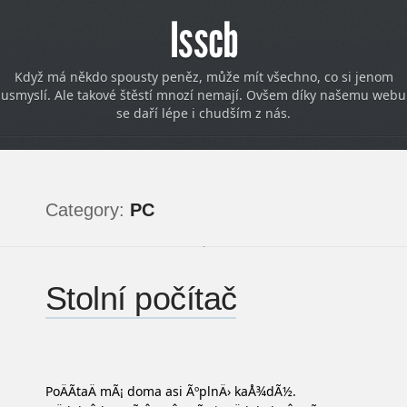
Isscb
Když má někdo spousty peněz, může mít všechno, co si jenom
usmyslí. Ale takové štěstí mnozí nemají. Ovšem díky našemu webu
se daří lépe i chudším z nás.
Category:
PC
Stolní počítač
PoÄÃ­taÄ mÃ¡ doma asi ÃºplnÄ› kaÅ¾dÃ½.