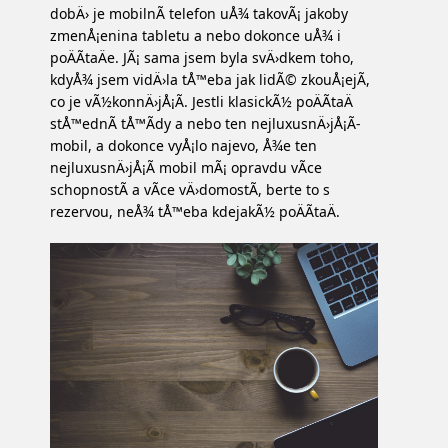
dobÄ› je mobilnÃ­ telefon uÅ¾ takovÃ¡ jakoby
zmenÅ¡enina tabletu a nebo dokonce uÅ¾ i
poÄÃ­taÄe. JÃ¡ sama jsem byla svÄ›dkem toho,
kdyÅ¾ jsem vidÄ›la tÅ™eba jak lidÃ© zkouÅ¡ejÃ­,
co je vÃ½konnÄ›jÅ¡Ã­. Jestli klasickÃ½ poÄÃ­taÄ
stÅ™ednÃ­ tÅ™Ã­dy a nebo ten nejluxusnÄ›jÅ¡Ã­
mobil, a dokonce vyÅ¡lo najevo, Å¾e ten
nejluxusnÄ›jÅ¡Ã­ mobil mÃ¡ opravdu vÃ­ce
schopnostÃ­ a vÃ­ce vÄ›domostÃ­, berte to s
rezervou, neÅ¾ tÅ™eba kdejakÃ½ poÄÃ­taÄ.