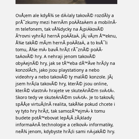
OvÅ¡em ale kdyÅ¾ se dÄ›laly takovÃ© rozdÃ­ly a
prÅ¯zkumy mezi hernÃ­m poÄÃ­taÄem a mobilnÃ­
m telefonem, tak vÅ¾dycky na Å¡piÄkovÃ©
Ãºrovni vyhrÃ¡l hernÃ­ poÄÃ­taÄ. JÃ¡ vÃ¡m Å™eknu,
Å¾e takÃ© mÃ¡m hernÃ­ poÄÃ­taÄ, a to kvÅ¯li
tomu, Å¾e mÄ› bavÃ­ hrÃ¡t rÅ¯znÃ© poÄÃ­
taÄovÃ© hry. A nehraji jenom takovÃ©
obyÄejnÃ© hry, jak se tÅ™eba dÅ™Ã­ve hrÃ¡ly na
konzolÃ­ch, jako jsou playstationy a nebo
videohry a nebo takovÃ© ty malÃ© konzole. JÃ¡
jsem hrÃ¡la takovÃ© hry, kterÃ© jsou online,
kterÃ© vlastnÄ› hrajete ve skuteÄnÃ©m svÄ›tÄ›.
Skoro tedy ve skuteÄnÃ©m svÄ›tÄ›. Je to takovÃ¡
spÃ­Å¡e virtuÃ¡lnÃ­ realita, takÅ¾e pokud chcete i
vy tyto hry hrÃ¡t, tak samozÅ™ejmÄ› k tomu
budete potÅ™ebovat lepÅ¡Ã­ zÃ¡klady
informaÄnÃ­ technologie a celkovÄ› informatiky,
neÅ¾ jenom, kdybyste hrÃ¡li sami nÄ›jakÃ© hry.