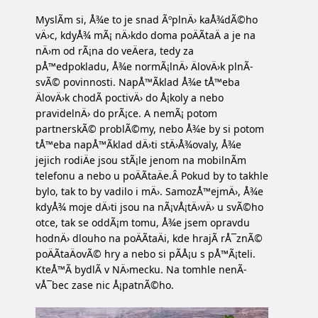
MyslÃ­m si, Å¾e to je snad ÃºplnÄ› kaÅ¾dÃ©ho
vÄ›c, kdyÅ¾ mÃ¡ nÄ›kdo doma poÄÃ­taÄ a je na
nÄ›m od rÃ¡na do veÄera, tedy za
pÅ™edpokladu, Å¾e normÃ¡lnÄ› ÄlovÄ›k plnÃ­
svÃ© povinnosti. NapÅ™Ã­klad Å¾e tÅ™eba
ÄlovÄ›k chodÃ­ poctivÄ› do Å¡koly a nebo
pravidelnÄ› do prÃ¡ce. A nemÃ¡ potom
partnerskÃ© problÃ©my, nebo Å¾e by si potom
tÅ™eba napÅ™Ã­klad dÄ›ti stÄ›Å¾ovaly, Å¾e
jejich rodiÄe jsou stÃ¡le jenom na mobilnÃ­m
telefonu a nebo u poÄÃ­taÄe.Â Pokud by to takhle
bylo, tak to by vadilo i mÄ›. SamozÅ™ejmÄ›, Å¾e
kdyÅ¾ moje dÄ›ti jsou na nÃ¡vÅ¡tÄ›vÄ› u svÃ©ho
otce, tak se oddÃ¡m tomu, Å¾e jsem opravdu
hodnÄ› dlouho na poÄÃ­taÄi, kde hrajÃ­ rÅ¯znÃ©
poÄÃ­taÄovÃ© hry a nebo si pÃ­Å¡u s pÅ™Ã¡teli.
KteÅ™Ã­ bydlÃ­ v NÄ›mecku. Na tomhle nenÃ­
vÅ¯bec zase nic Å¡patnÃ©ho.