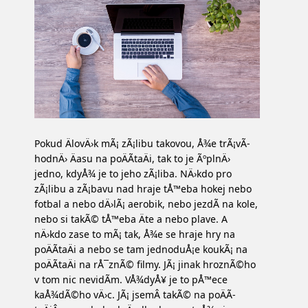
Pokud ÄlovÄ›k mÃ¡ zÃ¡libu takovou, Å¾e trÃ¡vÃ­
hodnÄ› Äasu na poÄÃ­taÄi, tak to je ÃºplnÄ›
jedno, kdyÅ¾ je to jeho zÃ¡liba. NÄ›kdo pro
zÃ¡libu a zÃ¡bavu nad hraje tÅ™eba hokej nebo
fotbal a nebo dÄ›lÃ¡ aerobik, nebo jezdÃ­ na kole,
nebo si takÃ© tÅ™eba Äte a nebo plave. A
nÄ›kdo zase to mÃ¡ tak, Å¾e se hraje hry na
poÄÃ­taÄi a nebo se tam jednoduÅ¡e koukÃ¡ na
poÄÃ­taÄi na rÅ¯znÃ© filmy. JÃ¡ jinak hroznÃ©ho
v tom nic nevidÃ­m. VÅ¾dyÅ¥ je to pÅ™ece
kaÅ¾dÃ©ho vÄ›c. JÃ¡ jsemÂ takÃ© na poÄÃ­