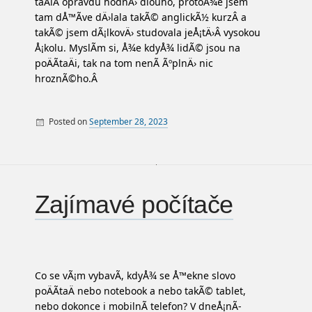
taÄiÂ opravdu hodnÄ› dlouho, protoÅ¾e jsem
tam dÅ™Ã­ve dÄ›lala takÃ© anglickÃ½ kurzÂ a
takÃ© jsem dÃ¡lkovÄ› studovala jeÅ¡tÄ›Â vysokou
Å¡kolu. MyslÃ­m si, Å¾e kdyÅ¾ lidÃ© jsou na
poÄÃ­taÄi, tak na tom nenÃ­ ÃºplnÄ› nic
hroznÃ©ho.Â
Posted on
September 28, 2023
By
PC
Zajímavé počítače
Co se vÃ¡m vybavÃ­, kdyÅ¾ se Å™ekne slovo
poÄÃ­taÄ nebo notebook a nebo takÃ© tablet,
nebo dokonce i mobilnÃ­ telefon? V dneÅ¡nÃ­