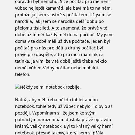
opravdu být nemohu. Sice počítač pro mě není
vůbec nejlepší kamarád, ale baví mě to na něm,
protože já jsem vlastně s počítačem. Už jsem se
narodila, jak jsem se narodila delší dobu po
přelomu tisíciletí. A to znamená, že právě v té
době už téměř každý měl doma počítač. My jsme
doma v té době měli už dva počítače, jeden byl
počítač pro nás pro děti a druhý počítač byl
právě pro dospělé, a to pro moji maminku a
tatínka. Já vím, že v té době ještě třeba někdo
neměl vůbec žádný počítač nebo mobilní
telefon.
Natož, aby měl třeba někdo tablet anebo
notebook, tohle tedy už vůbec nebylo. To bylo až
později. Vzpomínám si, že jsem ke svým
patnáctým narozeninám dostala právě opravdu
krásný, veliký notebook. Byl to krásný velký herní
notebook, přesně takový, který jsem si přála.