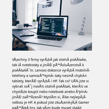
VÅ¡echny 3 firmy vyrÃ¡bÃ­ jak stolnÃ­ poÄÃ­taÄe,
tak iÂ notebooky a jinÃ© pÅ™Ã­sluÅ¡enstvÃ­ k
poÄÃ­taÄÅ¯m. Lenovo dokonce vyrÃ¡bÃ­ mobilnÃ­
telefony a samozÅ™ejmÄ› taky nesmÃ­ chybÄ›t
tablety, kterÃ© vyrÃ¡bÃ­ i HP. Tak co? UÅ¾ jste si
vybrali svÅ¯j novÃ½ stolnÃ­ poÄÃ­taÄ, kterÃ½ se
chystÃ¡te koupit nebo notebook anebo ÃºplnÄ›
jinÃ© zaÅ™Ã­zenÃ­? MyslÃ­m si, Å¾e nejlepÅ¡Ã­
volbou je HP. A pokud jste zkuÅ¡enÄ›jÅ¡Ã­ Gamer
paÅ™Ã­teÂ hry, tak vÃ¡m bude muset staÄit