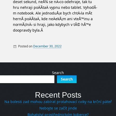
deset sekund, neÅ¾ se nÄ›co odehraje, tak tu
hru nehraji poÄÃ­taÄ vypnu nebo tablet. VyhodÃ­
m notebook. Ale jednoduÅ¡e bych chtÄ›la mÃ­t
hernÃ­ poÄÃ­taÄ, kde neÄekÃ¡m ani vteÅ™inu a
normÃ¡lnÄ› si hraji, jako kdybych v tÃ© hÅ™e
doopravdy byla.Â
Posted on
December 30, 2022
By
PC
Search
Search
Recent Posts
Na bolesti zad mohou zabírat protahovací cviky na krční páteř
Nebojte se začít jinde
Bohatství prostřednictvím koberce?