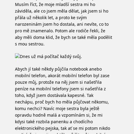
Musím říct, že moje mladší sestra mi ho
záviděla, ale co jsem měla dělat, jak jsem si ho
přála už několik let, a proto ke svým
narozeninám jsem ho dostala, ani nevíte, co to
pro mě znamenalo. Potom ale rodiče řekli, že
aby měli doma klid, že bych se také měla podělit
s mou sestrou.
Abych jí také někdy půjčila notebook anebo
mobilní telefon, akorát mobilní telefon byl zase
pouze můj, protože na něj jsem si našetřila
peníze na mobilní telefony jsem si našetřila z
toho, když jsem dostávala kapesné. Tak
nechápu, proč bych ho měla půjčovat někomu,
komu nechci? Navíc moje sestra byla ještě
opravdu hodně malá a vzpomínám si, že mi
kdysi také rozbila panenku a chodícího
elektronického pejska, tak ať se mi potom nikdo