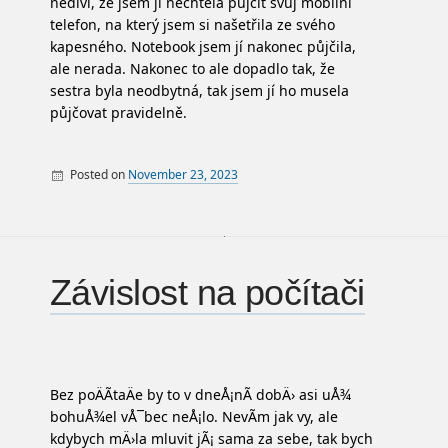
nediví, že jsem ji nechtěla půjčit svůj mobilní
telefon, na který jsem si našetřila ze svého
kapesného. Notebook jsem jí nakonec půjčila,
ale nerada. Nakonec to ale dopadlo tak, že
sestra byla neodbytná, tak jsem jí ho musela
půjčovat pravidelně.
Posted on
November 23, 2023
By
PC
Závislost na počítači
Bez poÄÃ­taÄe by to v dneÅ¡nÃ­ dobÄ› asi uÅ¾
bohuÅ¾el vÅ¯bec neÅ¡lo. NevÃ­m jak vy, ale
kdybych mÄ›la mluvit jÃ¡ sama za sebe, tak bych