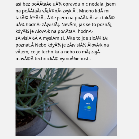
asi bez poÄÃ­taÄe uÅ¾ opravdu nic nedala. Jsem
na poÄÃ­taÄi vÃ¡Å¾nÄ› zvyklÃ¡. Mnoho lidÃ­ mi
takÃ© Å™Ã­kÃ¡, Å¾e jsem na poÄÃ­taÄi asi takÃ©
uÅ¾ hodnÄ› zÃ¡vislÃ¡. NevÃ­m, jak se to poznÃ¡,
kdyÅ¾ je ÄlovÄ›k na poÄÃ­taÄi hodnÄ›
zÃ¡vislÃ½Â A myslÃ­m si, Å¾e to jde sloÅ¾itÄ›
poznat.Â Nebo kdyÅ¾ je zÃ¡vislÃ½ ÄlovÄ›k na
vÅ¡em, co je technika a nebo co mÃ¡ zajÃ­
mavÃ©Â technickÃ© vymoÅ¾enosti.