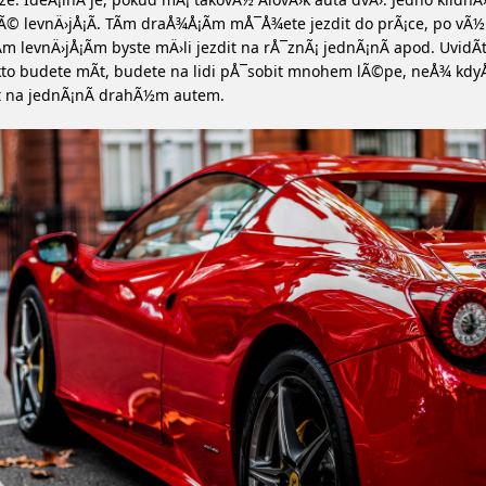
© levnÄ›jÅ¡Ã­. TÃ­m draÅ¾Å¡Ã­m mÅ¯Å¾ete jezdit do prÃ¡ce, po vÃ½
Ã­m levnÄ›jÅ¡Ã­m byste mÄ›li jezdit na rÅ¯znÃ¡ jednÃ¡nÃ­ apod. UvidÃ
kto budete mÃ­t, budete na lidi pÅ¯sobit mnohem lÃ©pe, neÅ¾ kd
t na jednÃ¡nÃ­ drahÃ½m autem.