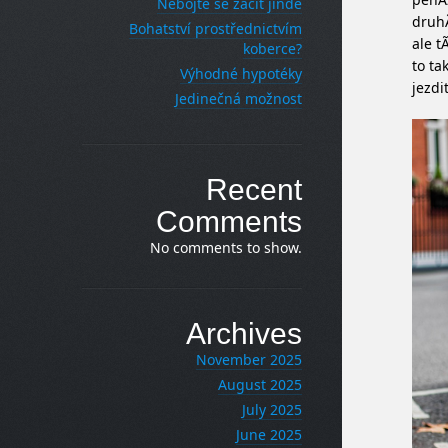
Nebojte se začít jinde
druhÃ
Bohatství prostřednictvím
ale t
koberce?
to ta
Výhodné hypotéky
jezdi
Jedinečná možnost
Recent
Comments
No comments to show.
Archives
November 2025
August 2025
July 2025
June 2025