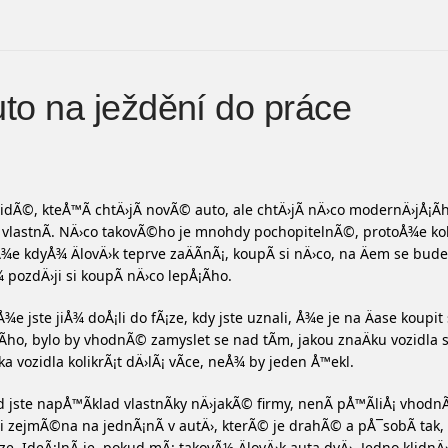
to na ježdění do práce
lidÃ©, kteÅ™Ã­ chtÄ›jÃ­ novÃ© auto, ale chtÄ›jÃ­ nÄ›co modernÄ›jÅ¡Ã
 vlastnÃ­. NÄ›co takovÃ©ho je mnohdy pochopitelnÃ©, protoÅ¾e koli
Å¾e kdyÅ¾ ÄlovÄ›k teprve zaÄÃ­nÃ¡, koupÃ­ si nÄ›co, na Äem se bud
 pozdÄ›ji si koupÃ­ nÄ›co lepÅ¡Ã­ho.
iÅ¾e jste jiÅ¾ doÅ¡li do fÃ¡ze, kdy jste uznali, Å¾e je na Äase koupit
Ã­ho, bylo by vhodnÃ© zamyslet se nad tÃ­m, jakou znaÄku vozidla s
a vozidla kolikrÃ¡t dÄ›lÃ¡ vÃ­ce, neÅ¾ by jeden Å™ekl.
 jste napÅ™Ã­klad vlastnÃ­ky nÄ›jakÃ© firmy, nenÃ­ pÅ™Ã­liÅ¡ vhodn
li zejmÃ©na na jednÃ¡nÃ­ v autÄ›, kterÃ© je drahÃ© a pÅ¯sobÃ­ tak
ze. IdeÃ¡lnÃ­ je, pokud mÃ¡ takovÃ½ ÄlovÄ›k auta dvÄ›. Jedno klidnÄ