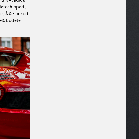
letech apod.,
­te, Å¾e pokud
yÅ¾ budete