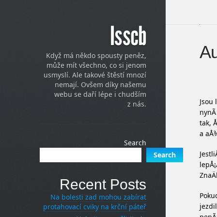
Isscb
Au
Když má někdo spousty peněz,
může mít všechno, co si jenom
usmyslí. Ale takové štěstí mnozí
nemají. Ovšem díky našemu
webu se daří lépe i chudším
Jsou 
z nás.
nynÃ­
tak, 
a aÅ¾
Search
Jestl
Search
lepÅ¡
ZnaÄk
Recent Posts
Pokud
Na bolesti zad mohou zabírat
jezdi
protahovací cviky na krční páteř
penÃ­