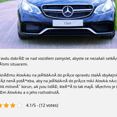
ravdu dobrÃ© se nad vozidlem zamyslet, abyste se nezaÄali setkÃ
Ã½mi situacemi.
¾nÃ©mu ÄlovÄ›ku na jeÅ¾dÄ›nÃ­ do prÃ¡ce opravdu staÄÃ­ obyÄejn
rÃ¡t nenÃ­ potÅ™eba, aby na jeÅ¾dÄ›nÃ­ do prÃ¡ce mÄ›l ÄlovÄ›k nÄ›co
lik milionÅ¯ korun, aÄ jsou lidÃ©, kteÅ™Ã­ to tak majÃ­. VÅ¡echno je
m ÄlovÄ›ku a o jeho rozhodnutÃ­.
4.1/5 - (12 votes)