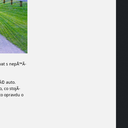
¡vat s nepÅ™Ã­
Ã© auto.
, co stojÃ­
 to opravdu o