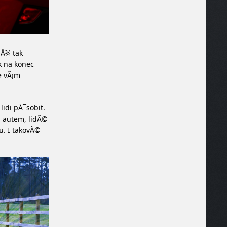
aÅ¾ tak
k na konec
e vÃ¡m
idi pÅ¯sobit.
m autem, lidÃ©
u. I takovÃ©