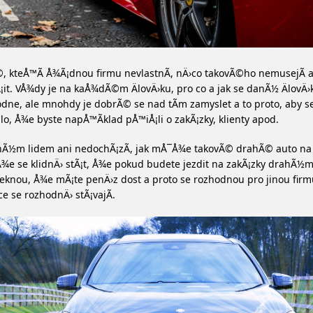
, kteÅ™Ã­ Å¾Ã¡dnou firmu nevlastnÃ­, nÄ›co takovÃ©ho nemusejÃ­ 
it. VÅ¾dy je na kaÅ¾dÃ©m ÄlovÄ›ku, pro co a jak se danÃ½ ÄlovÄ›
dne, ale mnohdy je dobrÃ© se nad tÃ­m zamyslet a to proto, aby s
lo, Å¾e byste napÅ™Ã­klad pÅ™iÅ¡li o zakÃ¡zky, klienty apod.
Ã½m lidem ani nedochÃ¡zÃ­, jak mÅ¯Å¾e takovÃ© drahÃ© auto na l
e se klidnÄ› stÃ¡t, Å¾e pokud budete jezdit na zakÃ¡zky drahÃ½
eknou, Å¾e mÃ¡te penÄ›z dost a proto se rozhodnou pro jinou firm
ce se rozhodnÄ› stÃ¡vajÃ­.