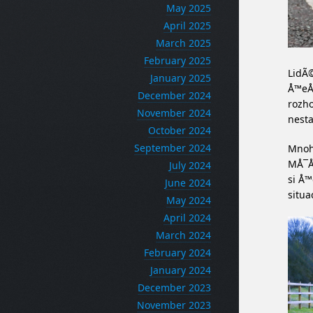
May 2025
April 2025
March 2025
February 2025
LidÃ©
January 2025
Å™eÅ¡
December 2024
rozho
November 2024
nesta
October 2024
September 2024
Mnoh
MÅ¯Å¾
July 2024
si Å™
June 2024
situa
May 2024
April 2024
March 2024
February 2024
January 2024
December 2023
November 2023