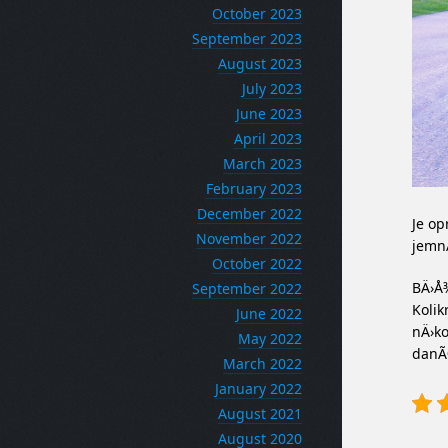
October 2023
September 2023
August 2023
July 2023
June 2023
April 2023
March 2023
February 2023
December 2022
Je op
November 2022
jemn
October 2022
BÄ›Å
September 2022
Kolik
June 2022
nÄ›ko
May 2022
danÃ©
March 2022
January 2022
August 2021
August 2020