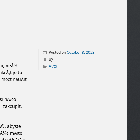
Posted on
October 8, 2023
By
­ho, neÅ¾
Auto
krÃ¡t je to
e moct nauÄit
 si nÄ›co
i zakoupit.
Ã©, abyste
, Å¾e mÃ¡te
› draÅ¾Å¡Ã­ a