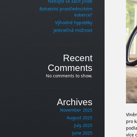
Nebojte se začít jinde
Bohatství prostřednictvím
koberce?
Výhodné hypotéky
Jedinečná možnost
Recent
Comments
No comments to show.
Archives
November 2025
Vlně
August 2025
pro k
July 2025
podla
June 2025
více 