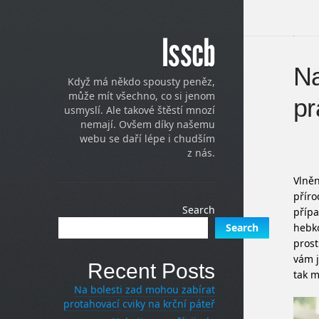
Isscb
Na
Když má někdo spousty peněz,
může mít všechno, co si jenom
pr
usmyslí. Ale takové štěstí mnozí
nemají. Ovšem díky našemu
webu se daří lépe i chudším
z nás.
Vlněn
příro
Search
příp
hebko
Search
prost
vám j
Recent Posts
tak m
Na bolesti zad mohou zabírat
protahovací cviky na krční páteř