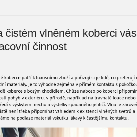
 čistém vlněném koberci vás 
acovní činnost
é koberce patří k luxusnímu zboží a pořizují si je lidé, co preferují
dní materiály. Je to výhodné zejména v přímém kontaktu s pokožkou
adě koberce s bosým chodidlem. Chůze naboso po koberci připomí
stí pohyb v exteriéru, v přírodě, například na travnaté louce neb
ředí s výskytem mechu a výstelky spadaného jehličí. Vlna je zároveň
istě není třeba připomínat vzhledem k existenci vlněných svetrů a 
áme na podlaze materiál vskutku lákavý k častějšímu kontaktu.