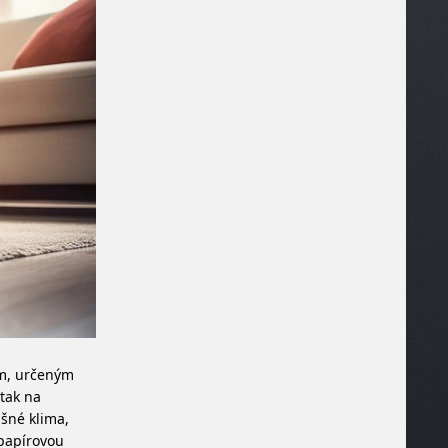
ým, určeným
 tak na
išné klima,
 papírovou