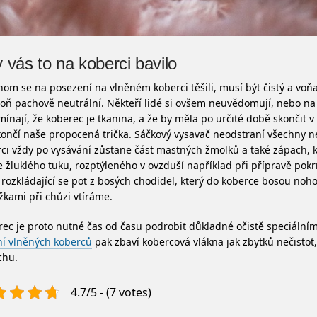
 vás to na koberci bavilo
om se na posezení na vlněném koberci těšili, musí být čistý a voň
oň pachově neutrální. Někteří lidé si ovšem neuvědomují, nebo na
ínají, že koberec je tkanina, a že by měla po určité době skončit v
ončí naše propocená trička. Sáčkový vysavač neodstraní všechny ne
ci vždy po vysávání zůstane část mastných žmolků a také zápach, 
ze žluklého tuku, rozptýleného v ovzduší například při přípravě pok
 rozkládající se pot z bosých chodidel, který do koberce bosou no
kami při chůzi vtíráme.
ec je proto nutné čas od času podrobit důkladné očistě speciálním
ní vlněných koberců
pak zbaví kobercová vlákna jak zbytků nečistot, 
chu.
4.7/5 - (7 votes)