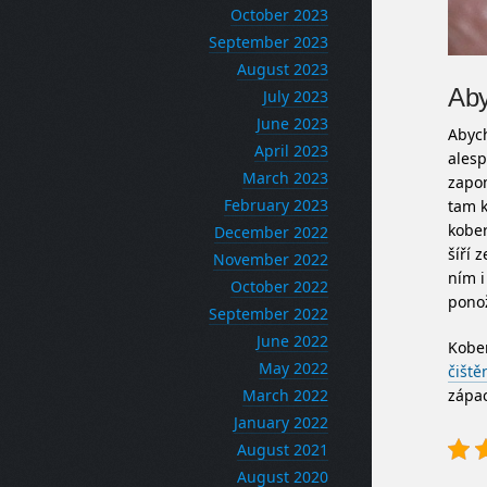
October 2023
September 2023
August 2023
Aby
July 2023
June 2023
Abych
April 2023
alesp
March 2023
zapom
February 2023
tam k
kober
December 2022
šíří 
November 2022
ním i
October 2022
ponož
September 2022
June 2022
Kober
May 2022
čiště
March 2022
zápa
January 2022
August 2021
August 2020