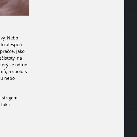
avý. Nebo
 to alespoň
 pračce, jako
čistoty, na
který se odtud
rmů, a spolu s
hou nebo
 strojem,
tak i