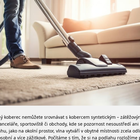
ný koberec nemůžete srovnávat s kobercem syntetickým – zátěžov
anceláře, sportoviště či obchody, kde se pozornost nesoustředí ani
hu, jako na okolní prostor, vlna vytváří v obytné místnosti zcela odl
osobní a více zážitkové. Počítáme s tím, že si na podlahu rozložíme