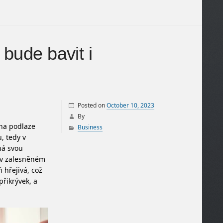
bude bavit i
Posted on
October 10, 2023
By
 na podlaze
Business
, tedy v
ná svou
o v zalesněném
 hřejivá, což
přikrývek, a