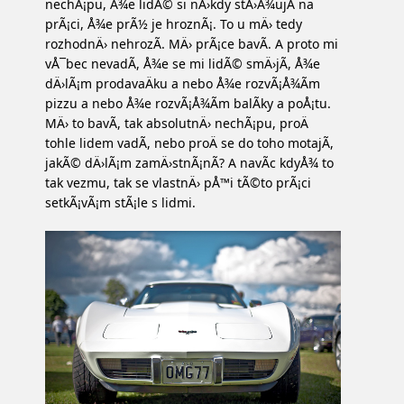
nechÃ¡pu, Å¾e lidÃ© si nÄ›kdy stÄ›Å¾ujÃ­ na
prÃ¡ci, Å¾e prÃ½ je hroznÃ¡. To u mÄ› tedy
rozhodnÄ› nehrozÃ­. MÄ› prÃ¡ce bavÃ­. A proto mi
vÅ¯bec nevadÃ­, Å¾e se mi lidÃ© smÄ›jÃ­, Å¾e
dÄ›lÃ¡m prodavaÄku a nebo Å¾e rozvÃ¡Å¾Ã­m
pizzu a nebo Å¾e rozvÃ¡Å¾Ã­m balÃ­ky a poÅ¡tu.
MÄ› to bavÃ­, tak absolutnÄ› nechÃ¡pu, proÄ
tohle lidem vadÃ­, nebo proÄ se do toho motajÃ­,
jakÃ© dÄ›lÃ¡m zamÄ›stnÃ¡nÃ­? A navÃ­c kdyÅ¾ to
tak vezmu, tak se vlastnÄ› pÅ™i tÃ©to prÃ¡ci
setkÃ¡vÃ¡m stÃ¡le s lidmi.