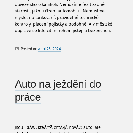
doveze skoro kamkoli. Nemusíme řešit žádné
starosti, jako u řízení automobilu. Nemusíme
myslet na tankování, pravidelné technické
kontroly, placení pojistky a podobně. A v městské
dopravě se lidé cítí mnohem jistěji a bezpečněji.
Posted on
April 25, 2024
By
Auto
Auto na ježdění do
práce
Jsou lidÃ©, kteÅ™Ã­ chtÄ›jÃ­ novÃ© auto, ale