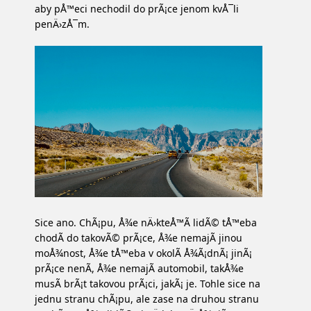
aby pÅ™eci nechodil do prÃ¡ce jenom kvÅ¯li
penÄ›zÅ¯m.
Sice ano. ChÃ¡pu, Å¾e nÄ›kteÅ™Ã­ lidÃ© tÅ™eba
chodÃ­ do takovÃ© prÃ¡ce, Å¾e nemajÃ­ jinou
moÅ¾nost, Å¾e tÅ™eba v okolÃ­ Å¾Ã¡dnÃ¡ jinÃ¡
prÃ¡ce nenÃ­, Å¾e nemajÃ­ automobil, takÅ¾e
musÃ­ brÃ¡t takovou prÃ¡ci, jakÃ¡ je. Tohle sice na
jednu stranu chÃ¡pu, ale zase na druhou stranu