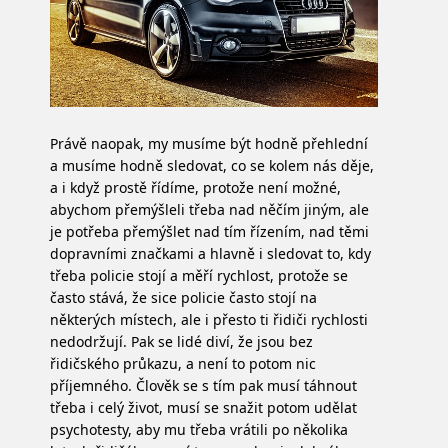
Právě naopak, my musíme být hodně přehlední
a musíme hodně sledovat, co se kolem nás děje,
a i když prostě řídíme, protože není možné,
abychom přemýšleli třeba nad něčím jiným, ale
je potřeba přemýšlet nad tím řízením, nad těmi
dopravními značkami a hlavně i sledovat to, kdy
třeba policie stojí a měří rychlost, protože se
často stává, že sice policie často stojí na
některých místech, ale i přesto ti řidiči rychlosti
nedodržují. Pak se lidé diví, že jsou bez
řidičského průkazu, a není to potom nic
příjemného. Člověk se s tím pak musí táhnout
třeba i celý život, musí se snažit potom udělat
psychotesty, aby mu třeba vrátili po několika