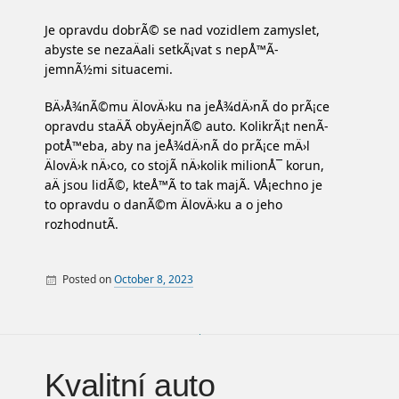
Je opravdu dobrÃ© se nad vozidlem zamyslet,
abyste se nezaÄali setkÃ¡vat s nepÅ™Ã­
jemnÃ½mi situacemi.
BÄ›Å¾nÃ©mu ÄlovÄ›ku na jeÅ¾dÄ›nÃ­ do prÃ¡ce
opravdu staÄÃ­ obyÄejnÃ© auto. KolikrÃ¡t nenÃ­
potÅ™eba, aby na jeÅ¾dÄ›nÃ­ do prÃ¡ce mÄ›l
ÄlovÄ›k nÄ›co, co stojÃ­ nÄ›kolik milionÅ¯ korun,
aÄ jsou lidÃ©, kteÅ™Ã­ to tak majÃ­. VÅ¡echno je
to opravdu o danÃ©m ÄlovÄ›ku a o jeho
rozhodnutÃ­.
Posted on
October 8, 2023
By
Auto
Kvalitní auto