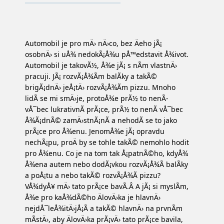
Automobil je pro mÄ› nÄ›co, bez Äeho jÃ¡
osobnÄ› si uÅ¾ nedokÃ¡Å¾u pÅ™edstavit Å¾ivot.
Automobil je takovÃ½, Å¾e jÃ¡ s nÃ­m vlastnÄ›
pracuji. JÃ¡ rozvÃ¡Å¾Ã­m balÃ­ky a takÃ©
brigÃ¡dnÄ› jeÅ¡tÄ› rozvÃ¡Å¾Ã­m pizzu. Mnoho
lidÃ­ se mi smÄ›je, protoÅ¾e prÃ½ to nenÃ­
vÅ¯bec lukrativnÃ­ prÃ¡ce, prÃ½ to nenÃ­ vÅ¯bec
Å¾Ã¡dnÃ© zamÄ›stnÃ¡nÃ­ a nehodÃ­ se to jako
prÃ¡ce pro Å¾enu. JenomÅ¾e jÃ¡ opravdu
nechÃ¡pu, proÄ by se tohle takÃ© nemohlo hodit
pro Å¾enu. Co je na tom tak Å¡patnÃ©ho, kdyÅ¾
Å¾ena autem nebo dodÃ¡vkou rozvÃ¡Å¾Ã­ balÃ­ky
a poÅ¡tu a nebo takÃ© rozvÃ¡Å¾Ã­ pizzu?
VÅ¾dyÅ¥ mÄ› tato prÃ¡ce bavÃ­.Â A jÃ¡ si myslÃ­m,
Å¾e pro kaÅ¾dÃ©ho ÄlovÄ›ka je hlavnÄ›
nejdÅ¯leÅ¾itÄ›jÅ¡Ã­ a takÃ© hlavnÄ› na prvnÃ­m
mÃ­stÄ›, aby ÄlovÄ›ka prÃ¡vÄ› tato prÃ¡ce bavila,