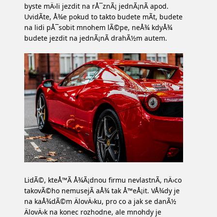
byste mÄ›li jezdit na rÅ¯znÃ¡ jednÃ¡nÃ­ apod.
UvidÃ­te, Å¾e pokud to takto budete mÃ­t, budete
na lidi pÅ¯sobit mnohem lÃ©pe, neÅ¾ kdyÅ¾
budete jezdit na jednÃ¡nÃ­ drahÃ½m autem.
LidÃ©, kteÅ™Ã­ Å¾Ã¡dnou firmu nevlastnÃ­, nÄ›co
takovÃ©ho nemusejÃ­ aÅ¾ tak Å™eÅ¡it. VÅ¾dy je
na kaÅ¾dÃ©m ÄlovÄ›ku, pro co a jak se danÃ½
ÄlovÄ›k na konec rozhodne, ale mnohdy je