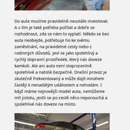
Do auta musíme pravidelně neustále investovat.
A s tím je také potřeba počítat a dobře se
rozhodnout, zda se nám to vyplatí. Někdo se bez
auta neobejde, potřebuje ho ke svému
zaměstnání, na pravidelné cesty nebo z
rodinných důvodů. Jeví se jako spolehlivý a
rychlý dopravní prostředek, který nás doveze
kamkoli. Ale ani auto není stoprocentně
spolehlivé a natolik bezpečné. Dnešní provoz je
skutečně frekventovaný a může dojít mnohem
častěji k nenadálým událostem a nehodám. I
když máme nejnovější model auta, nemůžeme
mít jistotu, jestli se po cestě něco neporouchá a
spolehlivé nás doveze na místo.