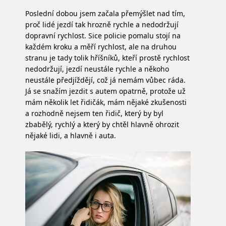
Poslední dobou jsem začala přemýšlet nad tím,
proč lidé jezdí tak hrozně rychle a nedodržují
dopravní rychlost. Sice policie pomalu stojí na
každém kroku a měří rychlost, ale na druhou
stranu je tady tolik hříšníků, kteří prostě rychlost
nedodržují, jezdí neustále rychle a někoho
neustále předjíždějí, což já nemám vůbec ráda.
Já se snažím jezdit s autem opatrně, protože už
mám několik let řidičák, mám nějaké zkušenosti
a rozhodně nejsem ten řidič, který by byl
zbabělý, rychlý a který by chtěl hlavně ohrozit
nějaké lidi, a hlavně i auta.