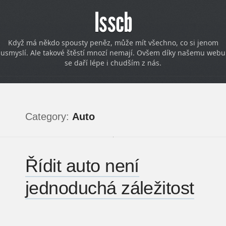
Isscb
Když má někdo spousty peněz, může mít všechno, co si jenom
usmyslí. Ale takové štěstí mnozí nemají. Ovšem díky našemu webu
se daří lépe i chudším z nás.
Category:
Auto
Řídit auto není
jednoduchá záležitost