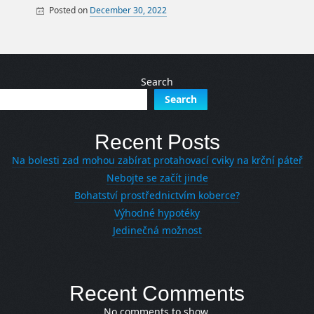
Posted on
December 30, 2022
By
Auto
Search
Search
Recent Posts
Na bolesti zad mohou zabírat protahovací cviky na krční páteř
Nebojte se začít jinde
Bohatství prostřednictvím koberce?
Výhodné hypotéky
Jedinečná možnost
Recent Comments
No comments to show.