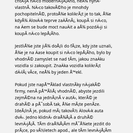
chtÄ›jÃ­ nÄ›co modernÄ›jÅ¡Ã­ho, neÅ¾ nynÃ­
vlastnÃ­. NÄ›co takovÃ©ho je mnohdy
pochopitelnÃ©, protoÅ¾e kolikrÃ¡t je to tak, Å¾e
kdyÅ¾ ÄlovÄ›k teprve zaÄÃ­nÃ¡, koupÃ­ si nÄ›co,
na Äem se bude moct nauÄit a aÅ¾ pozdÄ›ji si
koupÃ­ nÄ›co lepÅ¡Ã­ho.
JestliÅ¾e jste jiÅ¾ doÅ¡li do fÃ¡ze, kdy jste uznali,
Å¾e je na Äase koupit si nÄ›co lepÅ¡Ã­ho, bylo by
vhodnÃ© zamyslet se nad tÃ­m, jakou znaÄku
vozidla si zakoupit. ZnaÄka vozidla kolikrÃ¡t
dÄ›lÃ¡ vÃ­ce, neÅ¾ by jeden Å™ekl.
Pokud jste napÅ™Ã­klad vlastnÃ­ky nÄ›jakÃ©
firmy, nenÃ­ pÅ™Ã­liÅ¡ vhodnÃ©, abyste jezdili
zejmÃ©na na jednÃ¡nÃ­ v autÄ›, kterÃ© je
drahÃ© a pÅ¯sobÃ­ tak, Å¾e mÃ¡te penÃ­ze.
IdeÃ¡lnÃ­ je, pokud mÃ¡ takovÃ½ ÄlovÄ›k auta
dvÄ›. Jedno klidnÄ› draÅ¾Å¡Ã­ a druhÃ©
levnÄ›jÅ¡Ã­. TÃ­m draÅ¾Å¡Ã­m mÅ¯Å¾ete jezdit do
prÃ¡ce, po vÃ½letech apod., ale tÃ­m levnÄ›jÅ¡Ã­m