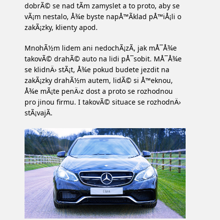
dobrÃ© se nad tÃ­m zamyslet a to proto, aby se
vÃ¡m nestalo, Å¾e byste napÅ™Ã­klad pÅ™iÅ¡li o
zakÃ¡zky, klienty apod.
MnohÃ½m lidem ani nedochÃ¡zÃ­, jak mÅ¯Å¾e
takovÃ© drahÃ© auto na lidi pÅ¯sobit. MÅ¯Å¾e
se klidnÄ› stÃ¡t, Å¾e pokud budete jezdit na
zakÃ¡zky drahÃ½m autem, lidÃ© si Å™eknou,
Å¾e mÃ¡te penÄ›z dost a proto se rozhodnou
pro jinou firmu. I takovÃ© situace se rozhodnÄ›
stÃ¡vajÃ­.