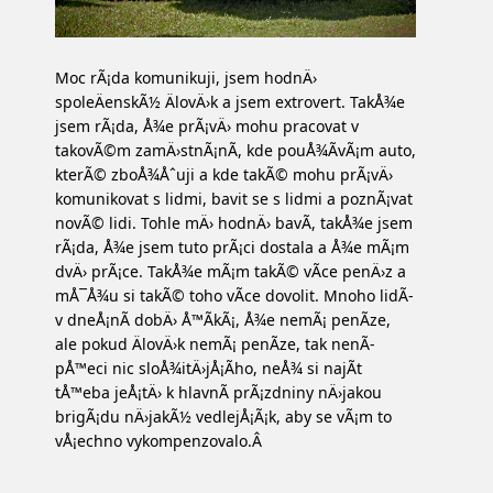
Moc rÃ¡da komunikuji, jsem hodnÄ›
spoleÄenskÃ½ ÄlovÄ›k a jsem extrovert. TakÅ¾e
jsem rÃ¡da, Å¾e prÃ¡vÄ› mohu pracovat v
takovÃ©m zamÄ›stnÃ¡nÃ­, kde pouÅ¾Ã­vÃ¡m auto,
kterÃ© zboÅ¾Åˆuji a kde takÃ© mohu prÃ¡vÄ›
komunikovat s lidmi, bavit se s lidmi a poznÃ¡vat
novÃ© lidi. Tohle mÄ› hodnÄ› bavÃ­, takÅ¾e jsem
rÃ¡da, Å¾e jsem tuto prÃ¡ci dostala a Å¾e mÃ¡m
dvÄ› prÃ¡ce. TakÅ¾e mÃ¡m takÃ© vÃ­ce penÄ›z a
mÅ¯Å¾u si takÃ© toho vÃ­ce dovolit. Mnoho lidÃ­
v dneÅ¡nÃ­ dobÄ› Å™Ã­kÃ¡, Å¾e nemÃ¡ penÃ­ze,
ale pokud ÄlovÄ›k nemÃ¡ penÃ­ze, tak nenÃ­
pÅ™eci nic sloÅ¾itÄ›jÅ¡Ã­ho, neÅ¾ si najÃ­t
tÅ™eba jeÅ¡tÄ› k hlavnÃ­ prÃ¡zdniny nÄ›jakou
brigÃ¡du nÄ›jakÃ½ vedlejÅ¡Ã¡k, aby se vÃ¡m to
vÅ¡echno vykompenzovalo.Â