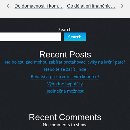
Post navigation
←
Do domácností i komerčních prostor
Co dělat při finančních potížích?
Search
Search
Recent Posts
Na bolesti zad mohou zabírat protahovací cviky na krční páteř
Nebojte se začít jinde
Bohatství prostřednictvím koberce?
Výhodné hypotéky
Jedinečná možnost
Recent Comments
No comments to show.