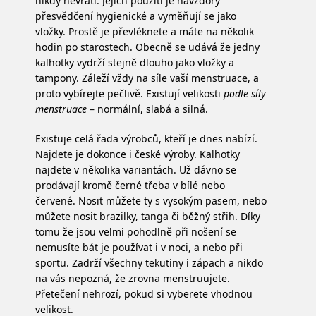
nikdy nevrátí. Jejich použití je navzdory
přesvědčení hygienické a vyměňují se jako
vložky. Prostě je převléknete a máte na několik
hodin po starostech. Obecně se udává že jedny
kalhotky vydrží stejně dlouho jako vložky a
tampony. Záleží vždy na síle vaší menstruace, a
proto vybírejte pečlivě. Existují velikosti
podle síly
menstruace
– normální, slabá a silná.
Existuje celá řada výrobců, kteří je dnes nabízí.
Najdete je dokonce i české výroby. Kalhotky
najdete v několika variantách. Už dávno se
prodávají kromě černé třeba v bílé nebo
červené. Nosit můžete ty s vysokým pasem, nebo
můžete nosit brazilky, tanga či běžný střih. Díky
tomu že jsou velmi pohodlně při nošení se
nemusíte bát je používat i v noci, a nebo při
sportu. Zadrží všechny tekutiny i zápach a nikdo
na vás nepozná, že zrovna menstruujete.
Přetečení nehrozí, pokud si vyberete vhodnou
velikost.