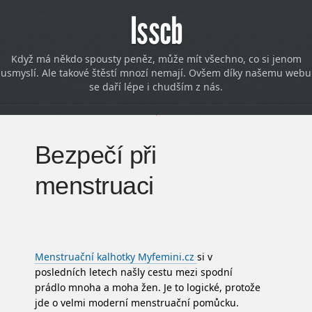
Isscb
Když má někdo spousty peněz, může mít všechno, co si jenom
usmyslí. Ale takové štěstí mnozí nemají. Ovšem díky našemu webu
se daří lépe i chudším z nás.
Bezpečí při
menstruaci
Menstruační kalhotky Myfemini.cz
si v
posledních letech našly cestu mezi spodní
prádlo mnoha a moha žen. Je to logické, protože
jde o velmi moderní menstruační pomůcku.