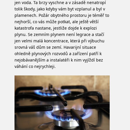
jen voda. Ta brzy vyschne a v zásadě nenatropí
tolik škody, jako kdyby vám byt vzplanul a byl v
plamenech. Požár obytného prostoru je téměř to
nejhorší, co vás může potkat, ale ještě větší
katastrofa nastane, jestliže dojde k explozi
plynu. Se zemním plynem není legrace a stačí
jen velmi malá koncentrace, která při výbuchu
srovná váš dům se zemí.
Havarijní situace
ohledně plynových rozvodů a zařízení patří k
nejobávanějším a instalatéři k nim vyjíždí bez
váhání co nejrychleji.