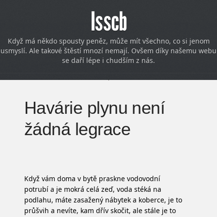
Isscb
Když má někdo spousty peněz, může mít všechno, co si jenom
usmyslí. Ale takové štěstí mnozí nemají. Ovšem díky našemu webu
se daří lépe i chudším z nás.
Havárie plynu není
žádná legrace
Když vám doma v bytě praskne vodovodní
potrubí a je mokrá celá zeď, voda stéká na
podlahu, máte zasažený nábytek a koberce, je to
průšvih a nevíte, kam dřív skočit, ale stále je to