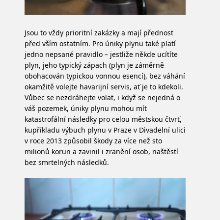
Jsou to vždy prioritní zakázky a mají přednost
před vším ostatním. Pro úniky plynu také platí
jedno nepsané pravidlo – jestliže někde ucítíte
plyn, jeho typický zápach (plyn je záměrně
obohacován typickou vonnou esencí), bez váhání
okamžitě volejte havarijní servis, ať je to kdekoli.
Vůbec se nezdráhejte volat, i když se nejedná o
váš pozemek, úniky plynu mohou mít
katastrofální následky pro celou městskou čtvrť,
kupříkladu výbuch plynu v Praze v Divadelní ulici
v roce 2013 způsobil škody za více než sto
milionů korun a zavinil i zranění osob, naštěstí
bez smrtelných následků.