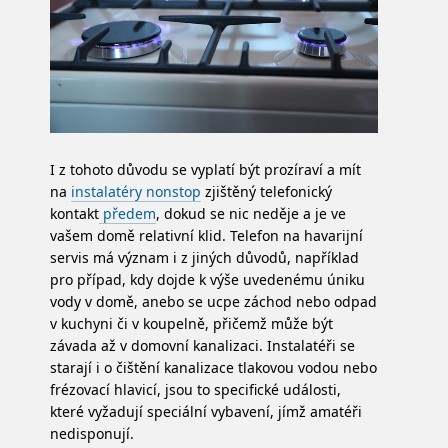
I z tohoto důvodu se vyplatí být prozíraví a mít
na
instalatéry nonstop
zjištěný telefonický
kontakt
předem
, dokud se nic neděje a je ve
vašem domě relativní klid. Telefon na havarijní
servis má význam i z jiných důvodů, například
pro případ, kdy dojde k výše uvedenému úniku
vody v domě, anebo se ucpe záchod nebo odpad
v kuchyni či v koupelně, přičemž může být
závada až v domovní kanalizaci. Instalatéři se
starají i o čištění kanalizace tlakovou vodou nebo
frézovací hlavicí, jsou to specifické události,
které vyžadují speciální vybavení, jímž amatéři
nedisponují.