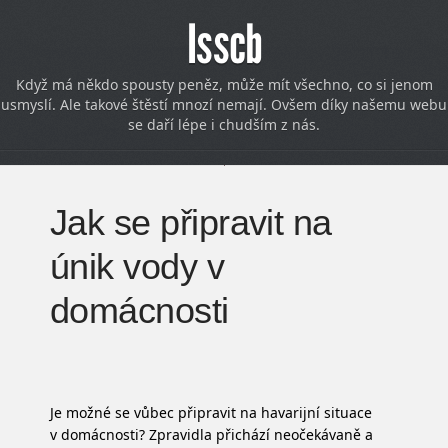
Isscb
Když má někdo spousty peněz, může mít všechno, co si jenom
usmyslí. Ale takové štěstí mnozí nemají. Ovšem díky našemu webu
se daří lépe i chudším z nás.
Jak se připravit na
únik vody v
domácnosti
Je možné se vůbec připravit na havarijní situace
v domácnosti? Zpravidla přichází neočekávaně a