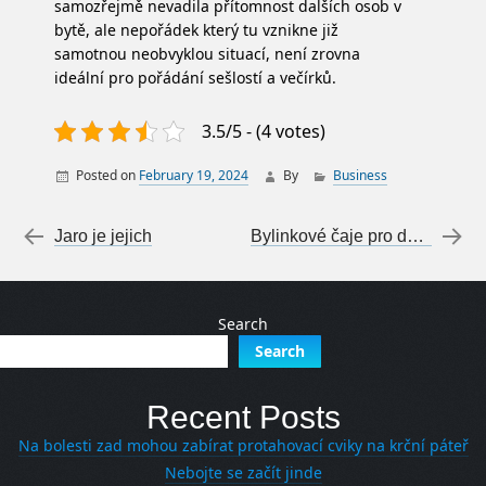
samozřejmě nevadila přítomnost dalších osob v
bytě, ale nepořádek který tu vznikne již
samotnou neobvyklou situací, není zrovna
ideální pro pořádání sešlostí a večírků.
3.5/5 - (4 votes)
Posted on
February 19, 2024
By
Business
Post navigation
←
Jaro je jejich
Bylinkové čaje pro dobrou náladu
Search
Search
Recent Posts
Na bolesti zad mohou zabírat protahovací cviky na krční páteř
Nebojte se začít jinde