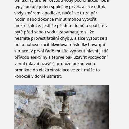
omítku, ty druhé rozvodů vody pod omítkou. Oba
typy spojuje jeden společný prvek, a sice odtok
vody směrem k podlaze, načež se tu za pár
hodin nebo dokonce minut mohou vytvořit
mokré kaluže. Jestliže přijdete domů a spatříte v
bytě před sebou vodu, zapamatujte si, že
nesmíte provést fatální chybu, a sice vyzout se z
bot a naboso začít likvidovat následky havarijní
situace. V první řadě musíte vypnout hlavní jistič
přívodu elektřiny a teprve pak uzavřít vodovodní
ventil (hlavní uzávěr), protože pokud voda
pronikne do elektroinstalace ve zdi, může to
kohokoli v domě usmrtit.