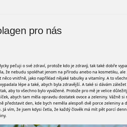
lagen pro nás
dycky pečuji o své zdraví, protože kdo je zdravý, tak také dobře vyp
kla, že nebudu spoléhat jenom na přírodu anebo na kosmetiku, ale
t něco vnitřně, jako například nějaké tabulky a vitamíny. A to všech
vypadala lépe a také, abych byla zdravější. A také si dávám záleže
 tak, aby to všechno bylo vyvážené. Protože pro mě je velice důleži
níček, abych tam měla opravdu dostatek ovoce a zeleniny. Vážně si 
ě představit den, kde bych neměla alespoň dvě porce zeleniny a 
. Já vím, že jsem kdysi četla, že každý člověk má mít pět porcí den
iny.