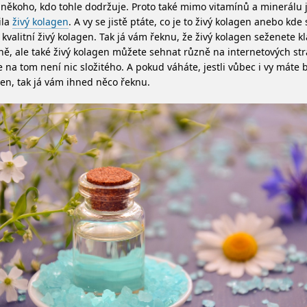
 někoho, kdo tohle dodržuje. Proto také mimo vitamínů a minerálu 
ila
živý kolagen
. A vy se jistě ptáte, co je to živý kolagen anebo kde
 kvalitní živý kolagen. Tak já vám řeknu, že živý kolagen seženete kl
ně, ale také živý kolagen můžete sehnat různě na internetových st
e na tom není nic složitého. A pokud váháte, jestli vůbec i vy máte b
en, tak já vám ihned něco řeknu.