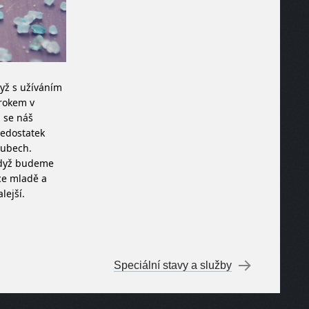
yž s užíváním
 rokem v
ž se náš
nedostatek
oubech.
 když budeme
ce mladě a
lejší.
Speciální stavy a služby
→