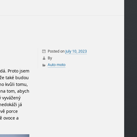
Posted on
July 10, 2023
By
Auto moto
adá. Proto jsem
 že také budou
no kvůli tomu,
t na tom, abych
tý vyvážený
nedokáži já
dvě porce
ně ovoce a