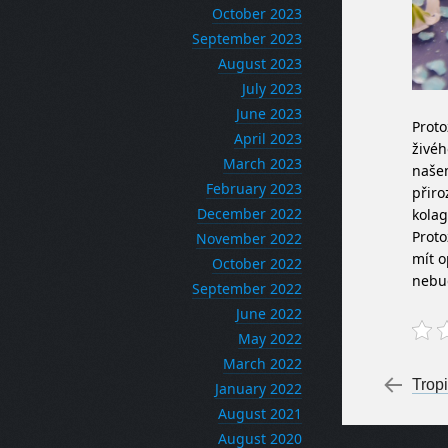
October 2023
September 2023
August 2023
July 2023
June 2023
Prot
April 2023
živéh
March 2023
našem
February 2023
přiro
December 2022
kolag
Proto
November 2022
mít o
October 2022
nebud
September 2022
June 2022
May 2022
March 2022
Po
←
Trop
January 2022
August 2021
August 2020