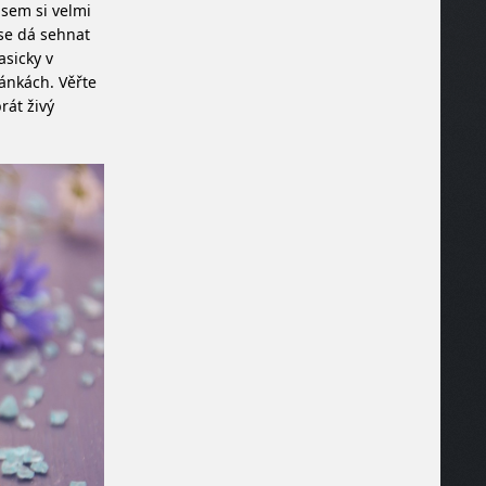
jsem si velmi
 se dá sehnat
asicky v
ránkách. Věřte
rát živý