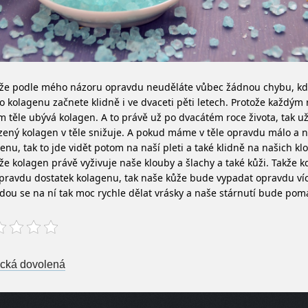
ože podle mého názoru opravdu neuděláte vůbec žádnou chybu, kd
o kolagenu začnete klidně i ve dvaceti pěti letech. Protože každým
 těle ubývá kolagen. A to právě už po dvacátém roce života, tak u
zený kolagen v těle snižuje. A pokud máme v těle opravdu málo a 
enu, tak to jde vidět potom na naší pleti a také klidně na našich kl
že kolagen právě vyživuje naše klouby a šlachy a také kůži. Takže
pravdu dostatek kolagenu, tak naše kůže bude vypadat opravdu ví
ou se na ní tak moc rychle dělat vrásky a naše stárnutí bude poma
st navigation
ická dovolená