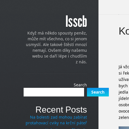
Isscb
Ko
Když má někdo spousty peněz,
může mít všechno, co si jenom
usmyslí. Ale takové štěstí mnozí
nemají. Ovšem díky našemu
webu se daří lépe i chudším
z nás.
Já vž
si ře
užíva
Search
bych 
jedla
Search
jídel
osobn
Recent Posts
ovoce
Na bolesti zad mohou zabírat
zelen
protahovací cviky na krční páteř