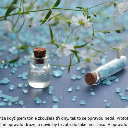
že když jsem tohle zkoušela tři dny, tak to se opravdu nedá. Protož
čně opravdu draze, a navíc by to zabralo také moc času. A opravdu