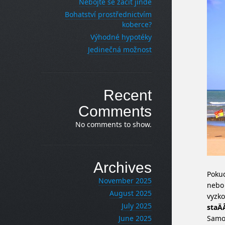
Nebojte se začít jinde
Bohatství prostřednictvím
koberce?
Výhodné hypotéky
Jedinečná možnost
Recent
Comments
No comments to show.
Archives
Pokud
November 2025
nebo
August 2025
vyzko
July 2025
staÄÃ
Samo
June 2025