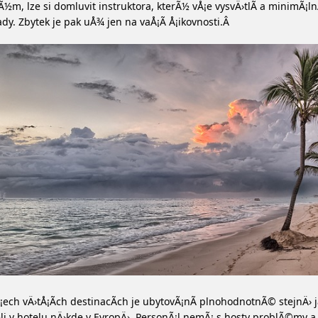
½m, lze si domluvit instruktora, kterÃ½ vÅ¡e vysvÄ›tlÃ­ a minimÃ¡ln
ady. Zbytek je pak uÅ¾ jen na vaÅ¡Ã­ Å¡ikovnosti.Â
¡ech vÄ›tÅ¡Ã­ch destinacÃ­ch je ubytovÃ¡nÃ­ plnohodnotnÃ© stejnÄ› 
li v hotelu nÄ›kde v EvropÄ›. PersonÃ¡l nemÃ¡ s hosty problÃ©my a 