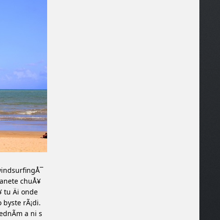
windsurfingÅ¯
tanete chuÅ¥
¥ tu Äi onde
 byste rÃ¡di.
dnÃ­m a ni s