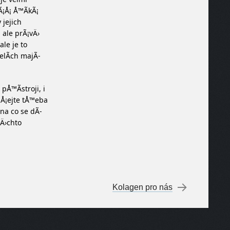
¡Å¡ Å™Ã­kÃ¡
 jejich
 ale prÃ¡vÄ›
 ale je to
elÃ­ch majÃ­
pÅ™Ã­stroji, i
uÅ¡ejte tÅ™eba
na co se dÃ­
tÄ›chto
Kolagen pro nás
→