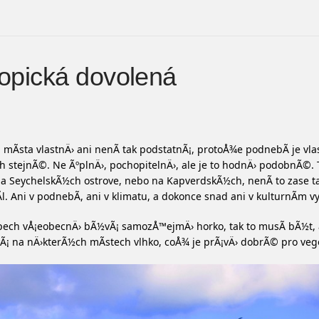
opická dovolená
 mÃ­sta vlastnÄ› ani nenÃ­ tak podstatnÃ¡, protoÅ¾e podnebÃ­ je vla
h stejnÃ©. Ne ÃºplnÄ›, pochopitelnÄ›, ale je to hodnÄ› podobnÃ©. 
na SeychelskÃ½ch ostrove, nebo na KapverdskÃ½ch, nenÃ­ to zase t
­l. Ani v podnebÃ­, ani v klimatu, a dokonce snad ani v kulturnÃ­m v
pech vÅ¡eobecnÄ› bÃ½vÃ¡ samozÅ™ejmÄ› horko, tak to musÃ­ bÃ½t, 
¡ na nÄ›kterÃ½ch mÃ­stech vlhko, coÅ¾ je prÃ¡vÄ› dobrÃ© pro veg