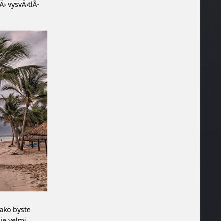
Ä› vysvÄ›tlÃ­
jako byste
je velmi