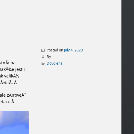
Posted on
July 4, 2023
By
stnÄ› na
Dovolená
TakÅ¾e jestli
ak velikÃ½
yÅ¾itÃ­. Â
ale zÃ¡roveÅˆ
etaci. Â