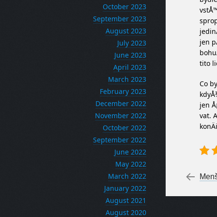
October 2023
vstÅ™
September 2023
sprop
August 2023
jedin
jen 
July 2023
bohuÅ
June 2023
tito 
April 2023
March 2023
Co by
February 2023
kdyÅ¾
December 2022
jen Å
vat. 
November 2022
konÄi
October 2022
September 2022
June 2022
May 2022
Po
March 2022
←
Menší
January 2022
August 2021
August 2020