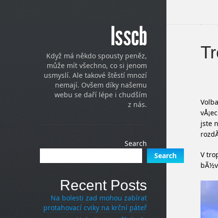
Isscb
Tr
Když má někdo spousty peněz,
může mít všechno, co si jenom
usmyslí. Ale takové štěstí mnozí
nemají. Ovšem díky našemu
webu se daří lépe i chudším
Volba
z nás.
vÅ¡ec
jste 
rozdÃ
Search
V tro
Search
bÃ½vÃ
Recent Posts
Na bolesti zad mohou zabírat
protahovací cviky na krční páteř