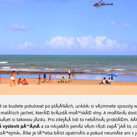
 se budete potulovat po plÃ¡Å¾Ã­ch, urÄitÄ› si vÅ¡imnete spousty 
 malÃ½ch jachet, kterÃ© brÃ¡zdÃ­ moÅ™skÃ© vlny. A moÅ¾nÃ¡ dos
uÅ¡et si takovou jÃ­zdu. Pro zdejÅ¡Ã­ lidi to nebÃ½vÃ¡ problÃ©m. AÅ
­ vyslovit pÅ™Ã¡nÃ­
a za nÄ›jakÃ½ penÃ­z vÃ¡m rÃ¡di zapÅ¯jÄÃ­ to, co
zÅ™ejmÄ›, Å¾e je tÅ™eba bÃ½t opatrnÃ½ a pokud neumÃ­te ani s je