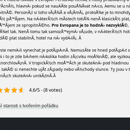
Ã­cnÃ½, hlavnÄ› pokud se nauÄÃ­te pouÅ¾Ã­vat nÄ›co, Äemu se u nÃ
itnÃ©. PersonÃ¡l si toho vÃ¡Å¾Ã­ a vÅ¡Ã­mÃ¡, protoÅ¾e je to mnohdy
Ã½ pÅ™Ã­jem. Na nÄ›kterÃ½ch mÃ­stech totiÅ¾ nenÃ­ klasickÃ½ plat,
pÅ™Ã­jem ze spropitnÃ©ho.
Pro Evropana je to hodnÄ› nezvyklÃ©
,
¾el tak. NenÃ­ tomu tak samozÅ™ejmÄ› vÅ¡ude, v nÄ›kterÃ½ch hot
lidÃ© plat stabilnÃ­, hotel na nÄ› vydÄ›lÃ¡. Â
ste nemÄ›li vynechat je potÃ¡pÄ›nÃ­. NemusÃ­te se hned potÃ¡pÄ›t s 
 i to je zde bÄ›hem nÄ›kolika hodin zÃ¡cviku moÅ¾nÃ©, ale vyzko
¡norchlovÃ¡nÃ­. V tropickÃ½ch moÅ™Ã­ch je skuteÄnÄ› pod hladinou 
A takÃ© si nenechte ujÃ­t zÃ¡pady nebo vÃ½chody slunce. Ty jsou v 
nÃ¡ch skuteÄnÄ› unikÃ¡tnÃ­.Â
4.6/5 - (8 votes)
st navigation
 starosti s tvořením pořádku