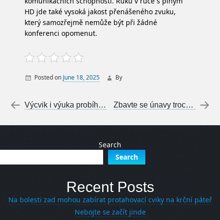
komunikačních schopností. Ruku v ruce s plným
HD jde také vysoká jakost přenášeného zvuku,
který samozřejmě nemůže být při žádné
konferenci opomenut.
Posted on
June 18, 2025
By
Post navigation
←
Výcvik i výuka probíhá vždy po dohodě
Zbavte se únavy trochu jinak
Search
Search
Recent Posts
Na bolesti zad mohou zabírat protahovací cviky na krční páteř
Nebojte se začít jinde