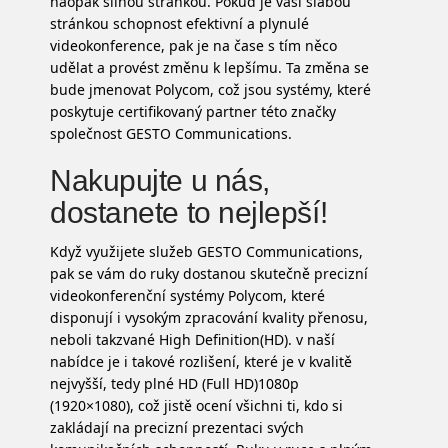
naopak silnou stránkou. Pokud je vaší slabou
stránkou schopnost efektivní a plynulé
videokonference
, pak je na čase s tím něco
udělat a provést změnu k lepšímu. Ta změna se
bude jmenovat Polycom, což jsou systémy, které
poskytuje certifikovaný partner této značky
společnost GESTO Communications.
Nakupujte u nás,
dostanete to nejlepší!
Když využijete služeb GESTO Communications,
pak se vám do ruky dostanou skutečně precizní
videokonferenční systémy Polycom, které
disponují i vysokým zpracování kvality přenosu,
neboli takzvané High Definition(HD). v naší
nabídce je i takové rozlišení, které je v kvalitě
nejvyšší, tedy plné HD (Full HD)1080p
(1920×1080), což jistě ocení všichni ti, kdo si
zakládají na precizní prezentaci svých