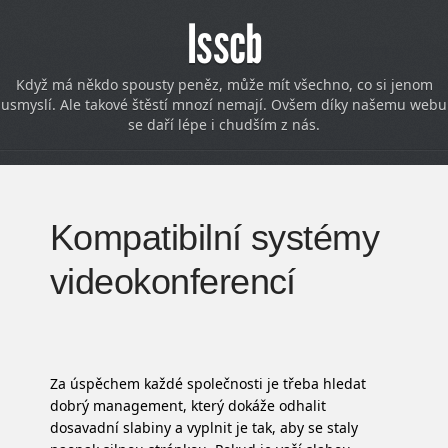
Isscb
Když má někdo spousty peněz, může mít všechno, co si jenom
usmyslí. Ale takové štěstí mnozí nemají. Ovšem díky našemu webu
se daří lépe i chudším z nás.
Kompatibilní systémy
videokonferencí
Za úspěchem každé společnosti je třeba hledat
dobrý management, který dokáže odhalit
dosavadní slabiny a vyplnit je tak, aby se staly