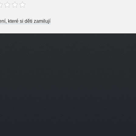
st navigation
ní, které si děti zamilují