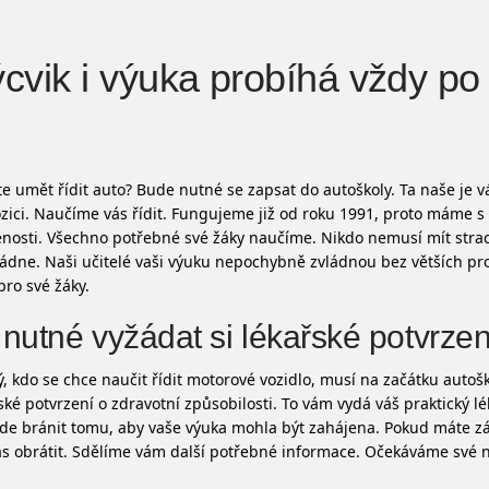
cvik i výuka probíhá vždy p
e umět řídit auto? Bude nutné se zapsat do
autoškoly
. Ta naše je 
zici. Naučíme vás řídit. Fungujeme již od roku 1991, proto máme s
nosti. Všechno potřebné své žáky naučíme. Nikdo nemusí mít strac
ádne. Naši učitelé vaši výuku nepochybně zvládnou bez větších p
pro své žáky.
 nutné vyžádat si lékařské potvrzen
, kdo se chce naučit řídit motorové vozidlo, musí na začátku autošk
ské potvrzení o zdravotní způsobilosti. To vám vydá váš praktický lé
e bránit tomu, aby vaše výuka mohla být zahájena. Pokud máte zá
s obrátit. Sdělíme vám další potřebné informace. Očekáváme své n