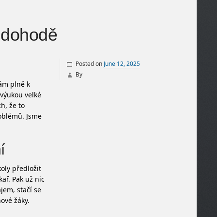
o dohodě
Posted on
June 12, 2025
By
vám plně k
 výukou velké
h, že to
roblémů. Jsme
í
oly předložit
kař. Pak už nic
jem, stačí se
ové žáky.