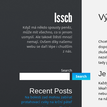
Isscb
Vý
Když má někdo spousty peněz,
může mít všechno, co si jenom
usmyslí. Ale takové štěstí mnozí
Chcet
nemají. Ovšem díky našemu
webu se daří lépe i chudším
dispo
z nás.
zkuše
nezvl
tady 
Search
Je
Search
Každý
lékař
Recent Posts
nebud
Na bolesti zad mohou zabírat
na ná
protahovací cviky na krční páteř