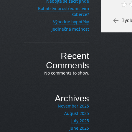
Nebojte se začít jinde
Bohatství prostřednictvím
koberce?
Po
←
Bydle
Výhodné hypotéky
Jedinečná možnost
Recent
Comments
No comments to show.
Archives
November 2025
August 2025
July 2025
June 2025