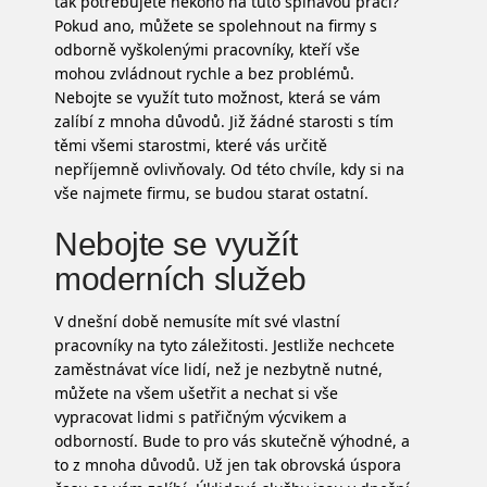
tak potřebujete někoho na tuto špinavou práci?
Pokud ano, můžete se spolehnout na firmy s
odborně vyškolenými pracovníky, kteří vše
mohou zvládnout rychle a bez problémů.
Nebojte se využít tuto možnost, která se vám
zalíbí z mnoha důvodů. Již žádné starosti s tím
těmi všemi starostmi, které vás určitě
nepříjemně ovlivňovaly. Od této chvíle, kdy si na
vše najmete firmu, se budou starat ostatní.
Nebojte se využít
moderních služeb
V dnešní době nemusíte mít své vlastní
pracovníky na tyto záležitosti. Jestliže nechcete
zaměstnávat více lidí, než je nezbytně nutné,
můžete na všem ušetřit a nechat si vše
vypracovat lidmi s patřičným výcvikem a
odborností. Bude to pro vás skutečně výhodné, a
to z mnoha důvodů. Už jen tak obrovská úspora