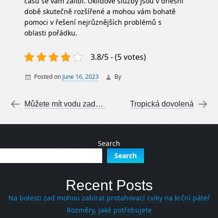
času se vám zalíbí.
Úklidové služby
jsou v dnešní
době skutečně rozšířené a mohou vám bohatě
pomoci v řešení nejrůznějších problémů s
oblasti pořádku.
3.8/5 - (5 votes)
Posted on
June 16, 2023
By
Post navigation
←
Můžete mít vodu zadarmo!
Tropická dovolená
→
Search
Search
Recent Posts
Na bolesti zad mohou zabírat protahovací cviky na krční páteř
Rozměry, jaké potřebujete