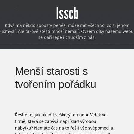
Isscb
Když má někdo spousty peněz, může mít všechno, co si jenom
usmyslí. Ale takové štěstí mnozí nemají. Ovšem díky našemu webu
se daří lépe i chudším z nás.
Menší starosti s
tvořením pořádku
Řešíte to, jak uklidit veškerý ten nepořádek ve
firmě, která se zabývá například výrobou
nábytku? Nemáte čas na to řešit vše svépomocí a