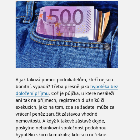
A jak taková pomoc podnikatelům, kteří nejsou
bonitní, vypadá? Třeba přesně jako
hypotéka bez
doložení příjmu
. Což je půjčka, u které nezáleží
ani tak na příjmech, registrech dlužníků či
exekucích, jako na tom, zda se žadatel může za
vrácení peněz zaručit zástavou vhodné
nemovitosti. A když k takové zástavě dojde,
poskytne nebankovní společnost podobnou
hypotéku skoro komukoliv, kdo si o ni řekne.