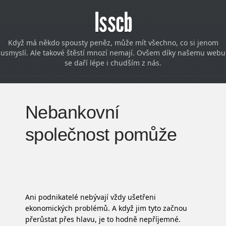
Isscb
Když má někdo spousty peněz, může mít všechno, co si jenom
usmyslí. Ale takové štěstí mnozí nemají. Ovšem díky našemu webu
se daří lépe i chudším z nás.
Nebankovní
společnost pomůže
Ani podnikatelé nebývají vždy ušetřeni
ekonomických problémů. A když jim tyto začnou
přerůstat přes hlavu, je to hodně nepříjemné.