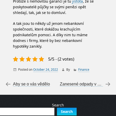
Protože s nemovitou garancí je tu
jistota
, že se
poskytovatelé půjčky se svými penězi opět
shledají, tak, jak se to domluví.
A tak jsou to někdy už jenom nebankovní
společnosti, které dokážou krachujícím
podnikatelům pomoci. A díky nim tu máme
dodnes i firmy, které by bez nebankovní
hypotéky zanikly.
5/5 - (2 votes)
Posted on
October 24, 2022
By
Finance
Post navigation
←
Aby se o vás vědělo
Zanesené odpady v domácnosti
Search
Search