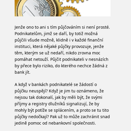
Jenže ono to ani s tím půjčováním si není prosté.
Podnikatelům, jimž se daří, by totiž možná
půjčili všude možně, klidně i v každé finanční
instituci, která nějaké půjčky provozuje, jenže
těm, kterým se už nedaří, nikdo zrovna moc
pomáhat netouží. Půjčit podnikateli v nesnázích
by přece bylo riziko, do kterého nechce žádná z
bank jít.
A když v bankách podnikatelé se žádostí o
půjčku neuspějí? Když je jim tu oznámeno, že
nejsou tak dokonalí, jak by měli být, že svými
příjmy a registry dlužníků signalizují, že by
mohly být potíže se splácením, a proto se tu tito
půjčky nedočkají? Pak už to může zachránit snad
jedině pomoc od nebankovní společnosti.