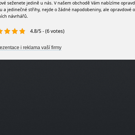
kové seženete jedině u nás. V našem obchodě Vám nabízíme oprav
tu a jedinečné střihy, nejde o žádné napodobeniny, ale opravdové o
ích návrhářů.
4.8/5 - (6 votes)
st navigation
ezentace i reklama vaší firmy