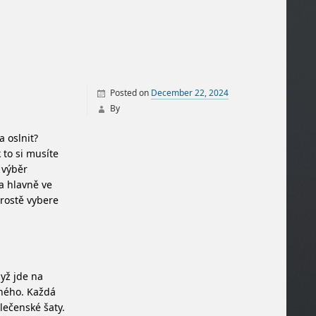
Posted on
December 22, 2024
By
a oslnit?
 to si musíte
 výběr
a hlavně ve
prostě vybere
dyž jde na
bného. Každá
lečenské šaty.