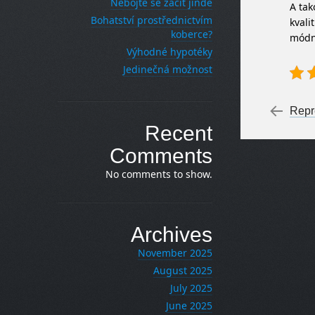
Nebojte se začít jinde
A ta
Bohatství prostřednictvím
kvali
koberce?
módn
Výhodné hypotéky
Jedinečná možnost
Po
←
Repr
Recent
Comments
No comments to show.
Archives
November 2025
August 2025
July 2025
June 2025