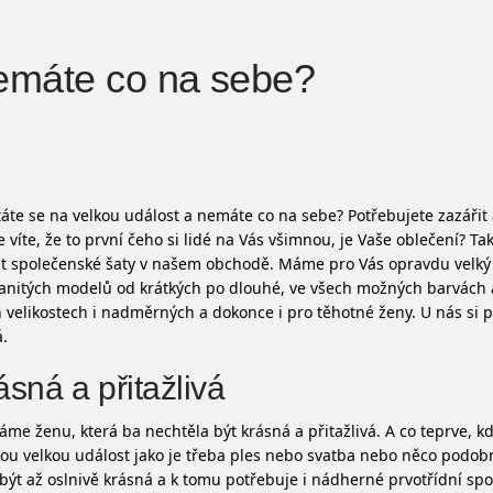
máte co na sebe?
áte se na velkou událost a nemáte co na sebe? Potřebujete zazářit 
 víte, že to první čeho si lidé na Vás všimnou, je Vaše oblečení? Tak
at
společenské šaty
v našem obchodě. Máme pro Vás opravdu velký
nitých modelů od krátkých po dlouhé, ve všech možných barvách 
 velikostech i nadměrných a dokonce i pro těhotné ženy. U nás si 
.
ásná a přitažlivá
me ženu, která ba nechtěla být krásná a přitažlivá. A co teprve, k
ou velkou událost jako je třeba ples nebo svatba nebo něco podo
být až oslnivě krásná a k tomu potřebuje i nádherné prvotřídní spo