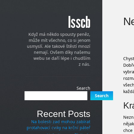
Isscb
Ne
Když má někdo spousty peněz,
může mít všechno, co si jenom
usmyslí. Ale takové štěstí mnozí
nemají. Ovšem díky našemu
webu se daří lépe i chudším
Chyst
z nás.
Dobře
vybr
rozma
všech
Search
každá
Search
Kr
Recent Posts
Nezná
Na bolesti zad mohou zabírat
nějak
protahovací cviky na krční páteř
chce 