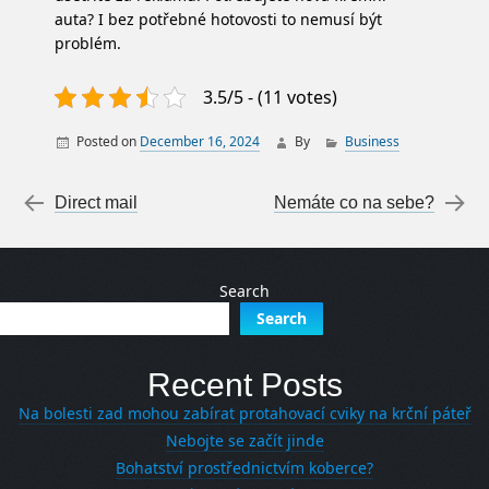
auta? I bez potřebné hotovosti to nemusí být
problém.
3.5/5 - (11 votes)
Posted on
December 16, 2024
By
Business
Post navigation
←
Direct mail
Nemáte co na sebe?
→
Search
Search
Recent Posts
Na bolesti zad mohou zabírat protahovací cviky na krční páteř
Nebojte se začít jinde
Bohatství prostřednictvím koberce?