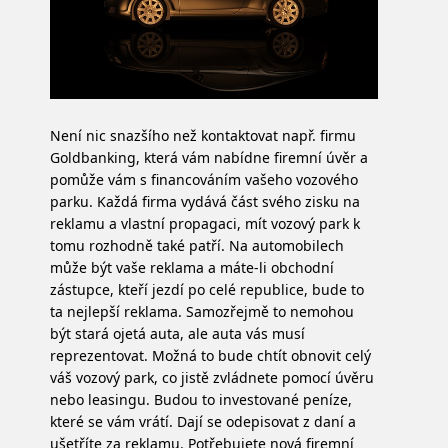
Není nic snazšího než kontaktovat např. firmu
Goldbanking, která vám nabídne firemní úvěr a
pomůže vám s financováním vašeho vozového
parku. Každá firma vydává část svého zisku na
reklamu a vlastní propagaci, mít vozový park k
tomu rozhodně také patří. Na automobilech
může být vaše reklama a máte-li obchodní
zástupce, kteří jezdí po celé republice, bude to
ta nejlepší reklama. Samozřejmě to nemohou
být stará ojetá auta, ale auta vás musí
reprezentovat. Možná to bude chtít obnovit celý
váš vozový park, co jistě zvládnete pomocí úvěru
nebo leasingu. Budou to investované peníze,
které se vám vrátí. Dají se odepisovat z daní a
ušetříte za reklamu. Potřebujete nová firemní