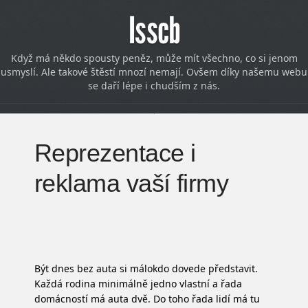
Isscb
Když má někdo spousty peněz, může mít všechno, co si jenom
usmyslí. Ale takové štěstí mnozí nemají. Ovšem díky našemu webu
se daří lépe i chudším z nás.
Reprezentace i
reklama vaší firmy
Být dnes bez auta si málokdo dovede představit.
Každá rodina minimálně jedno vlastní a řada
domácností má auta dvě. Do toho řada lidí má tu