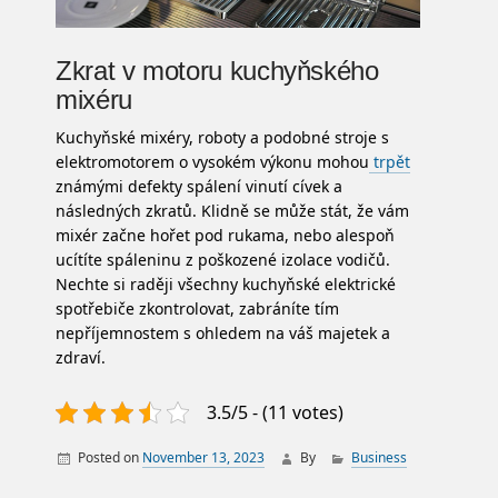
Zkrat v motoru kuchyňského
mixéru
Kuchyňské mixéry, roboty a podobné stroje s
elektromotorem o vysokém výkonu mohou
trpět
známými defekty spálení vinutí cívek a
následných zkratů. Klidně se může stát, že vám
mixér začne hořet pod rukama, nebo alespoň
ucítíte spáleninu z poškozené izolace vodičů.
Nechte si raději všechny kuchyňské elektrické
spotřebiče zkontrolovat, zabráníte tím
nepříjemnostem s ohledem na váš majetek a
zdraví.
3.5/5 - (11 votes)
Posted on
November 13, 2023
By
Business