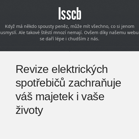
Isscb
Když má někdo spousty peněz, může mít všechno, co si jenom
usmyslí. Ale takové štěstí mnozí nemají. Ovšem díky našemu webu
se daří lépe i chudším z nás.
Revize elektrických
spotřebičů zachraňuje
váš majetek i vaše
životy