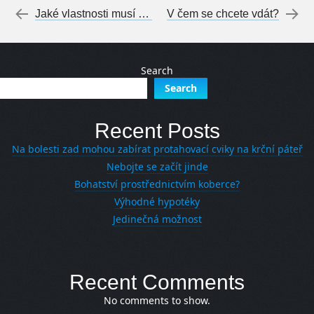
Post navigation
←
Jaké vlastnosti musí mít mycí stůl
V čem se chcete vdát?
→
Search
Search
Recent Posts
Na bolesti zad mohou zabírat protahovací cviky na krční páteř
Nebojte se začít jinde
Bohatství prostřednictvím koberce?
Výhodné hypotéky
Jedinečná možnost
Recent Comments
No comments to show.