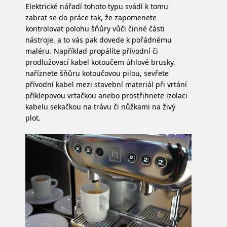
Elektrické nářadí tohoto typu svádí k tomu
zabrat se do práce tak, že zapomenete
kontrolovat polohu šňůry vůči činné části
nástroje, a to vás pak dovede k pořádnému
maléru. Například propálíte přívodní či
prodlužovací kabel kotoučem úhlové brusky,
naříznete šňůru kotoučovou pilou, sevřete
přívodní kabel mezi stavební materiál při vrtání
příklepovou vrtačkou anebo prostřihnete izolaci
kabelu sekačkou na trávu či nůžkami na živý
plot.