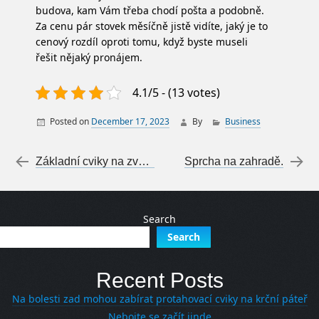
budova, kam Vám třeba chodí pošta a podobně.
Za cenu pár stovek měsíčně jistě vidíte, jaký je to
cenový rozdíl oproti tomu, když byste museli
řešit nějaký pronájem.
4.1/5 - (13 votes)
Posted on
December 17, 2023
By
Business
Post navigation
←
Základní cviky na zvětšení penisu Vám nesmí uniknout
Sprcha na zahradě.
→
Search
Search
Recent Posts
Na bolesti zad mohou zabírat protahovací cviky na krční páteř
Nebojte se začít jinde