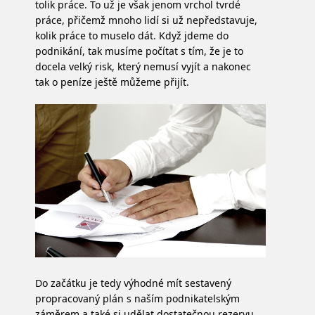
tolik práce. To už je však jenom vrchol tvrdé
práce, přičemž mnoho lidí si už nepředstavuje,
kolik práce to muselo dát. Když jdeme do
podnikání, tak musíme počítat s tím, že je to
docela velký risk, který nemusí vyjít a nakonec
tak o peníze ještě můžeme přijít.
Do začátku je tedy výhodné mít sestavený
propracovaný plán s naším podnikatelským
záměrem a také si udělat dostatečnou rezervu,