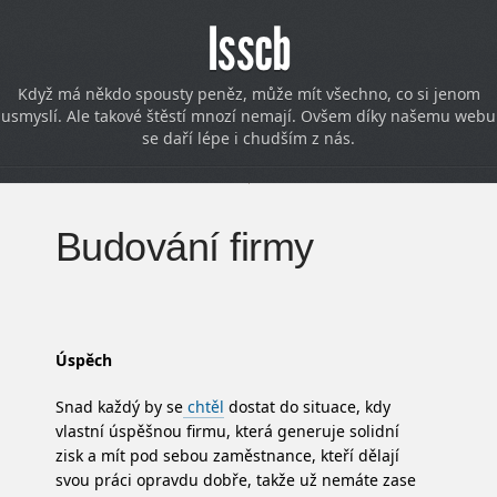
Isscb
Když má někdo spousty peněz, může mít všechno, co si jenom
usmyslí. Ale takové štěstí mnozí nemají. Ovšem díky našemu webu
se daří lépe i chudším z nás.
Budování firmy
Úspěch
Snad každý by se
chtěl
dostat do situace, kdy
vlastní úspěšnou firmu, která generuje solidní
zisk a mít pod sebou zaměstnance, kteří dělají
svou práci opravdu dobře, takže už nemáte zase