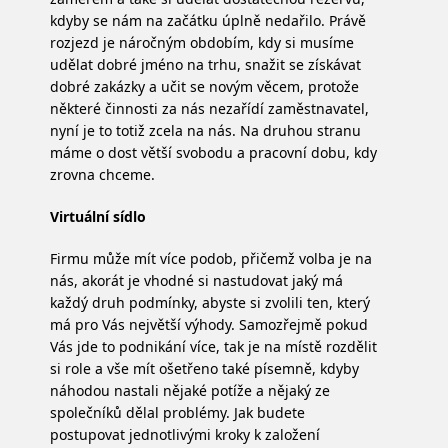
kdyby se nám na začátku úplně nedařilo. Právě
rozjezd je náročným obdobím, kdy si musíme
udělat dobré jméno na trhu, snažit se získávat
dobré zakázky a učit se novým věcem, protože
některé činnosti za nás nezařídí zaměstnavatel,
nyní je to totiž zcela na nás. Na druhou stranu
máme o dost větší svobodu a pracovní dobu, kdy
zrovna chceme.
Virtuální sídlo
Firmu může mít více podob, přičemž volba je na
nás, akorát je vhodné si nastudovat jaký má
každý druh podmínky, abyste si zvolili ten, který
má pro Vás největší výhody. Samozřejmě pokud
Vás jde to podnikání více, tak je na místě rozdělit
si role a vše mít ošetřeno také písemně, kdyby
náhodou nastali nějaké potíže a nějaký ze
společníků dělal problémy. Jak budete
postupovat jednotlivými kroky k založení