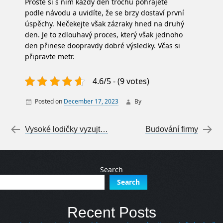
Prostě si s ním každý den trochu pohrajete
podle návodu a uvidíte, že se brzy dostaví první
úspěchy. Nečekejte však zázraky hned na druhý
den. Je to zdlouhavý proces, který však jednoho
den přinese doopravdy dobré výsledky. Včas si
připravte metr.
4.6/5 - (9 votes)
Posted on
December 17, 2023
By
Post navigation
←
Vysoké lodičky vyzujte až v posteli
Budování firmy
→
Search
Search
Recent Posts