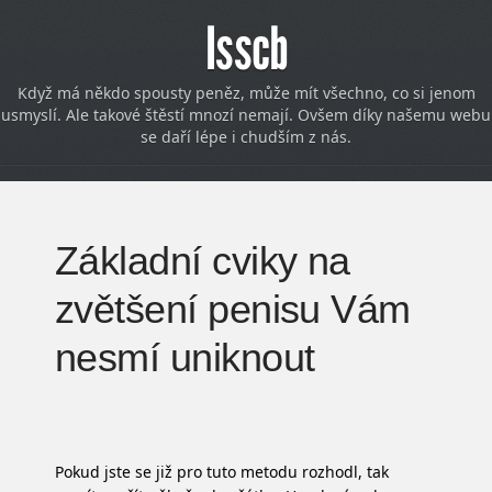
Isscb
Když má někdo spousty peněz, může mít všechno, co si jenom
usmyslí. Ale takové štěstí mnozí nemají. Ovšem díky našemu webu
se daří lépe i chudším z nás.
Základní cviky na
zvětšení penisu Vám
nesmí uniknout
Pokud jste se již pro tuto metodu rozhodl, tak