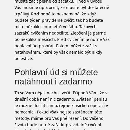
musíte začít pěkně od začátku. Hned v úvodu
Vás musíme upozornit, že musíte být dostatečně
trpělivý. Rozhodně to neznamená, že když
budete týden pravidelně cvičit, tak ho budete
mít o několik centimetrů většího. Takových
zázraků cvičením nedocílíte. Zlepšení je patrné
po několika měsících. Před cvičením je nutné Váš
pohlavní úd prohřát. Potom můžete začít s
natahováním, které by však nemělo být nikdy
bolestivé.
Pohlavní úd si můžete
natáhnout i zadarmo
To se Vám nějak nechce věřit. Připadá Vám, že v
dnešní době není nic zadarmo.
Zvětšení penisu
je možné docílit samozřejmě klasickou operací v
nemocnici. Pokud však nejste zastáncem této
metody, máme pro Vás jiné řešení. Do Vašeho
života bude nutné zařadit pravidelné cvičení.