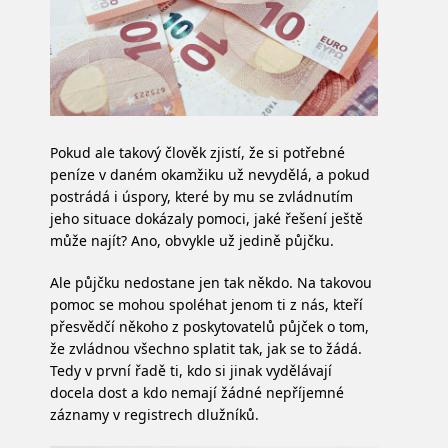
Pokud ale takový člověk zjistí, že si potřebné
peníze v daném okamžiku už nevydělá, a pokud
postrádá i úspory, které by mu se zvládnutím
jeho situace dokázaly pomoci, jaké řešení ještě
může najít? Ano, obvykle už jedině půjčku.
Ale půjčku nedostane jen tak někdo. Na takovou
pomoc se mohou spoléhat jenom ti z nás, kteří
přesvědčí někoho z poskytovatelů půjček o tom,
že zvládnou všechno splatit tak, jak se to žádá.
Tedy v první řadě ti, kdo si jinak vydělávají
docela dost a kdo nemají žádné nepříjemné
záznamy v registrech dlužníků.