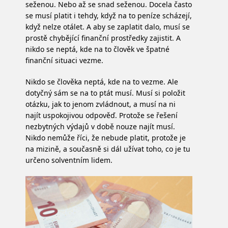
seženou. Nebo až se snad seženou. Docela často
se musí platit i tehdy, když na to peníze scházejí,
když nelze otálet. A aby se zaplatit dalo, musí se
prostě chybějící finanční prostředky zajistit. A
nikdo se neptá, kde na to člověk ve špatné
finanční situaci vezme.
Nikdo se člověka neptá, kde na to vezme. Ale
dotyčný sám se na to ptát musí. Musí si položit
otázku, jak to jenom zvládnout, a musí na ni
najít uspokojivou odpověď. Protože se řešení
nezbytných výdajů v době nouze najít musí.
Nikdo nemůže říci, že nebude platit, protože je
na mizině, a současně si dál užívat toho, co je tu
určeno solventním lidem.