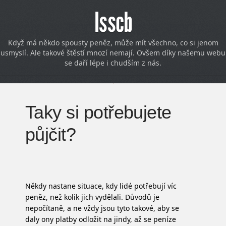
Isscb
Když má někdo spousty peněz, může mít všechno, co si jenom
usmyslí. Ale takové štěstí mnozí nemají. Ovšem díky našemu webu
se daří lépe i chudším z nás.
Taky si potřebujete
půjčit?
Někdy nastane situace, kdy lidé potřebují víc
peněz, než kolik jich vydělali. Důvodů je
nepočítaně, a ne vždy jsou tyto takové, aby se
daly ony platby odložit na jindy, až se peníze