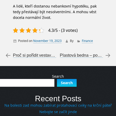
A lidé, kteří dostanou nebankovní hypotéku, pak
tedy přestávají být nesolventními. A mohou vést
docela normální život.
4.3/5 - (3 votes)
Posted on
November 19, 2023
By
Finance
Post navigation
←
Proč si pořídit vestavěnou skříň do předsíně
Plastová bedna – pomocník pro vaši sklizeň zeleniny
Search
Search
Recent Posts
Na bolesti zad mohou zabírat protahovací cviky na krční páteř
Nebojte se začít jinde